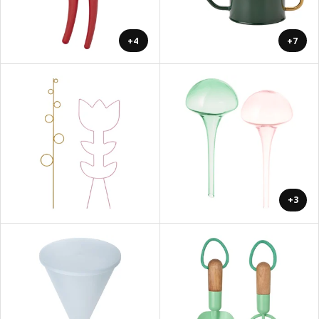
+4
+7
+3