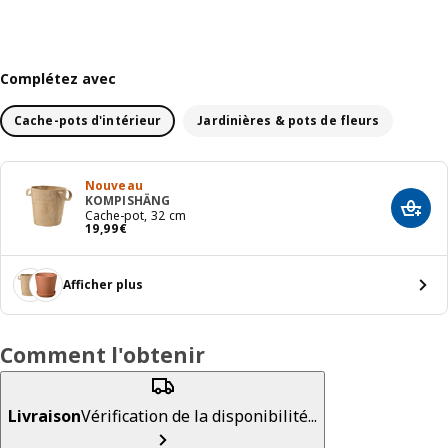
Complétez avec
Cache-pots d'intérieur
Jardinières & pots de fleurs
Nouveau
KOMPISHÄNG
Ajout
Cache-pot, 32 cm
19,99€
19
,
99
€
Afficher plus
Comment l'obtenir
Livraison
Vérification de la disponibilité...