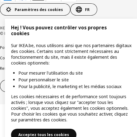
Paramètres des cookies
FR
Hej ! Vous pouvez contrôler vos propres
IKEA BELGIUM SA, Weiveldlaan 19, 1930 Zaventem, numéro BCE 0425.258.688
cookies
© Inter IKEA Systems B.V. 1999-2026
Sur IKEA.be, nous utilisons ainsi que nos partenaires digitaux
Politique de confidentialité
Politique relative aux cookies
des cookies. Certains sont strictement nécessaires au
fonctionnement du site, mais il existe également des
Conditions d’utilisation
Conditions contractuelles générales
cookies optionnels:
Responsible Disclosure Program
Soulever une question éthique
Plaintes
Pour mesurer l'utilisation du site
Pour personnaliser le site
Droit de rétractation
Droit de rétractation (services)
Pour la publicité, le marketing et les médias sociaux
Les cookies nécessaires et de performance sont toujours
activés ; lorsque vous cliquez sur "accepter tous les
cookies", vous acceptez également les cookies optionnels.
Pour choisir les cookies que vous souhaitez activer, cliquez
sur paramètres des cookies.
Acceptez tous les cookies