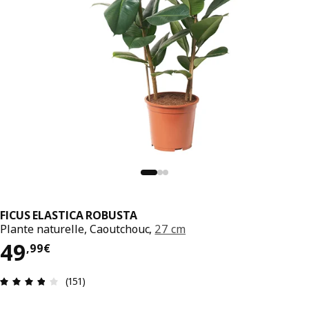
FICUS ELASTICA ROBUSTA
Plante naturelle, Caoutchouc,
27 cm
49,99€
49
,
99
€
Évaluation: 3.8 sur 5 étoiles. Nombre total d'avis
(151)