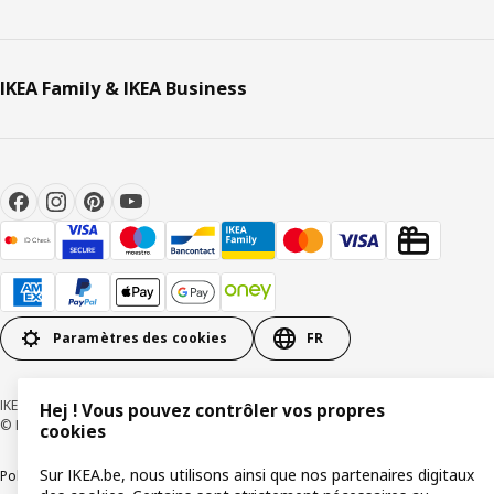
IKEA Family & IKEA Business
Paramètres des cookies
FR
IKEA BELGIUM SA, Weiveldlaan 19, 1930 Zaventem, numéro BCE 0425.258.688
Hej ! Vous pouvez contrôler vos propres
© Inter IKEA Systems B.V. 1999-2026
cookies
Sur IKEA.be, nous utilisons ainsi que nos partenaires digitaux
Politique de confidentialité
Politique relative aux cookies