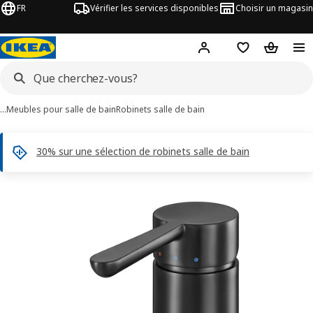
FR
Vérifier les services disponibles
Choisir un magasin
Hej
! Connectez-vous
Listes de Favor
Panier
…
Meubles pour salle de bain
Robinets salle de bain
30% sur une sélection de robinets salle de bain
ages de 4 DALSKÄR
les images