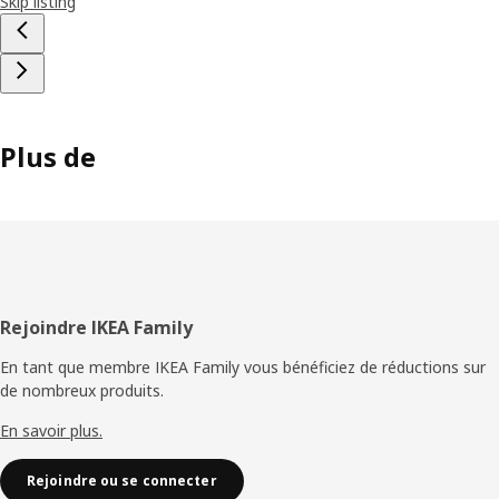
Skip listing
Plus de
Pied
Rejoindre IKEA Family
de
En tant que membre IKEA Family vous bénéficiez de réductions sur
de nombreux produits.
page
En savoir plus.
Rejoindre ou se connecter