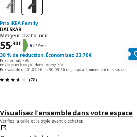
Prix IKEA Family
DALSKÄR
Mitigeur lavabo, noir
55,30€
55
,
30
€
30 % de réduction. Économisez 23,70€
Prix normal: 79€
Prix ​​le plus bas (30 dern. jours): 79€
Prix valable du 01.07.26 au 30.09.26 ou jusqu'à épuisement des stocks
Évaluation: 3.6 sur 5 étoiles. Nombre total d'avis
(78)
Visualisez l'ensemble dans votre espace
Vérifiez la taille et le style avant d'acheter.