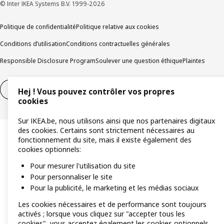
© Inter IKEA Systems B.V. 1999-2026
Politique de confidentialité
Politique relative aux cookies
Conditions d’utilisation
Conditions contractuelles générales
Responsible Disclosure Program
Soulever une question éthique
Plaintes
Droit de rétractation
Droit de rétractation (services)
Hej ! Vous pouvez contrôler vos propres
cookies
Sur IKEA.be, nous utilisons ainsi que nos partenaires digitaux
des cookies. Certains sont strictement nécessaires au
fonctionnement du site, mais il existe également des
cookies optionnels:
Pour mesurer l'utilisation du site
Pour personnaliser le site
Pour la publicité, le marketing et les médias sociaux
Les cookies nécessaires et de performance sont toujours
activés ; lorsque vous cliquez sur "accepter tous les
cookies", vous acceptez également les cookies optionnels.