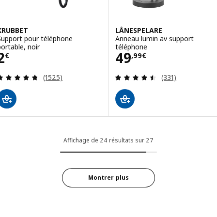
KRUBBET
LÅNESPELARE
Support pour téléphone
Anneau lumin av support
portable, noir
téléphone
Prix 2€
Prix 49,99€
2
49
€
,
99
€
Révision: 4.7 hors de 5 étoiles. Nombre total de
Révision: 4.5 ho
(1525)
(331)
Affichage de 24 résultats sur 27
Montrer plus