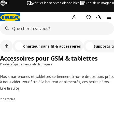
FR
Vérifier les services disponibles
Choisir un magasin
Hej
! Connectez-vous
Listes de Favor
Panier
Chargeur sans fil & accessoires
Supports t
Accessoires pour GSM & tablettes
Produits
Équipements électroniques
Nos smartphones et tablettes se tiennent à notre disposition, prêts
à nous aider. Pour être à la hauteur et alimentés, ces petits héros
ont besoin de leurs propres assistants. C’est pourquoi nous
Lire la suite
proposons un grand nombre d’accessoires pour mobiles et
tablettes, comme des chargeurs USB, des chargeurs portables et
27 articles
Trier et filtrer
des power-banks portables.