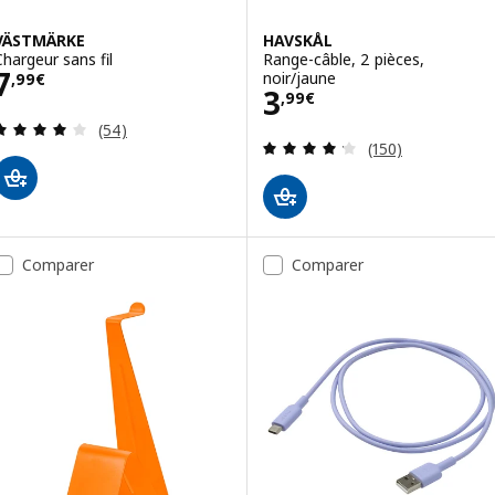
VÄSTMÄRKE
HAVSKÅL
Chargeur sans fil
Range-câble, 2 pièces,
Prix 7,99€
7
noir/jaune
,
99
€
Prix 3,99€
3
,
99
€
Révision: 4 hors de 5 étoiles. Nombre total de c
(54)
Révision: 4.2 ho
(150)
Comparer
Comparer