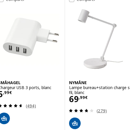
SMÅHAGEL
NYMÅNE
Chargeur USB 3 ports, blanc
Lampe bureau+station charge s
Prix 5,99€
5
fil, blanc
,
99
€
Prix 69,99€
69
,
99
€
Révision: 4.6 hors de 5 étoiles. Nombre total de 
(494)
Révision: 3.7 ho
(279)