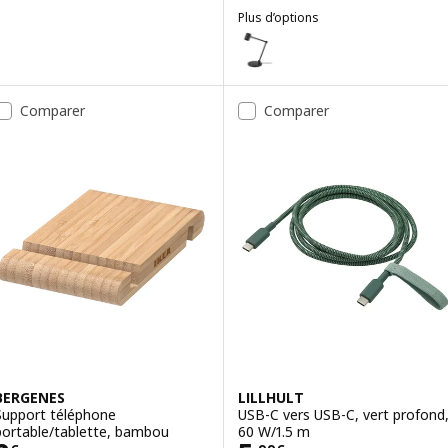
Plus d’options
NYMÅNE
Option : NYMÅNE, Lampe bureau+
Comparer
Comparer
BERGENES
LILLHULT
Support téléphone
USB-C vers USB-C, vert profond
portable/tablette, bambou
60 W/1.5 m