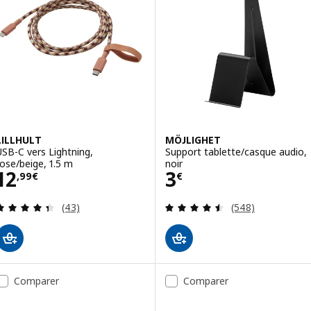
LILLHULT
MÖJLIGHET
USB-C vers Lightning,
Support tablette/casque audio,
rose/beige, 1.5 m
noir
Prix 12,99€
Prix 3€
12
3
,
99
€
€
Révision: 4.4 hors de 5 étoiles. Nombre total de
Révision: 4.5 ho
(43)
(548)
Comparer
Comparer