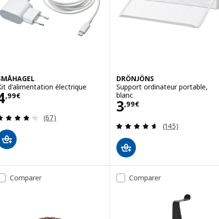
SMÅHAGEL
DRÖNJÖNS
Kit d'alimentation électrique
Support ordinateur portable,
Prix 4,99€
4
blanc
,
99
€
Prix 3,99€
3
,
99
€
Révision: 4.2 hors de 5 étoiles. Nombre total de
(67)
Révision: 4.6 ho
(145)
Comparer
Comparer