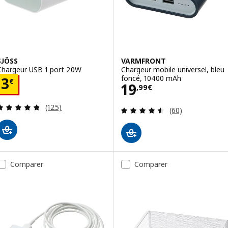
SJÖSS
VARMFRONT
Chargeur USB 1 port 20W
Chargeur mobile universel, bleu
foncé, 10400 mAh
Prix 3€
3
€
Prix 19,99€
19
,
99
€
Révision: 4.8 hors de 5 étoiles. Nombre total de 
(125)
Révision: 4.5 ho
(60)
Comparer
Comparer