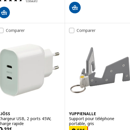
Comparer
Comparer
SJÖSS
YUPPIENALLE
Chargeur USB, 2 ports 45W,
Support pour téléphone
charge rapide
portable, gris
Prix 9,99€
9
,
99
€