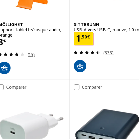
MÖJLIGHET
SITTBRUNN
Support tablette/casque audio,
USB-A vers USB-C, mauve, 1.0 
orange
Prix 1,50€
1
,
50
€
Prix 3€
3
€
Révision: 4.5 ho
(338)
Révision: 4.1 hors de 5 étoiles. Nombre total de 
(15)
Comparer
Comparer