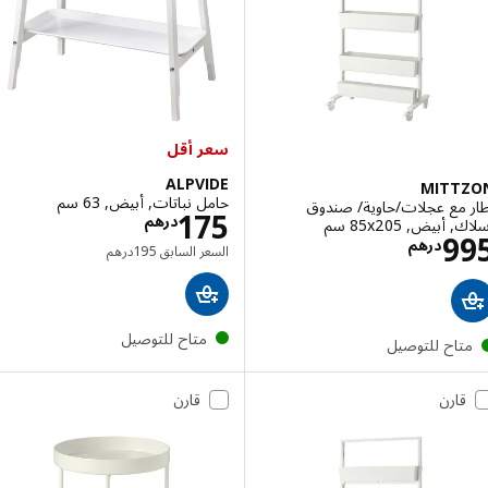
سعر أقل
ALPVIDE
MITT
حامل نباتات, أبيض, 63 سم
 مع عجلات/حاوية/ صندوق
الاسعار درهم 75
175
درهم
بيض, ‎85x205 سم‏
الاسعار درهم 995
9
درهم
السعر السابق درهم 195
السعر السابق
195
درهم
متاح للتوصيل
تاح للتوصيل
قارن
قارن