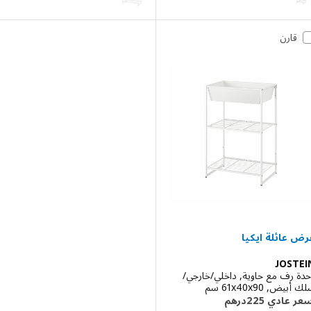
قارن
JOS
رف مع حاوية, داخلي/خارجي/
 ‎61x40x90 سم‏