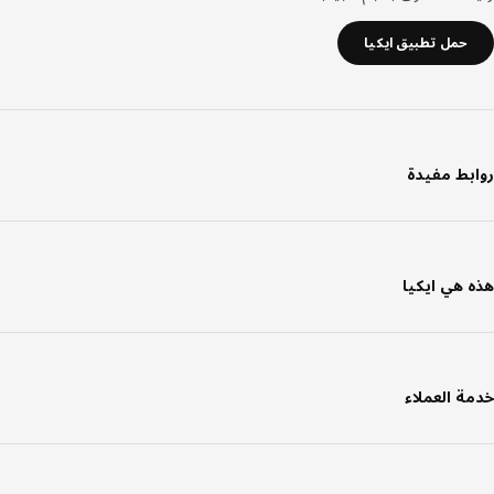
حمل تطبيق ايكيا
بط مفيدة
 هي ايكيا
ة العملاء