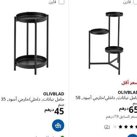
قارن
قارن
أقل
OLIV
OLIVBLAD
حامل نباتات, داخلي/خارجي أسود, 58
حامل نباتات, داخلي/خارجي أسود, 35
سم
الاسعار درهم 65
الاسعار درهم 45
45
درهم
درهم
السعر السابق درهم 79
 السابق
79
درهم
مراجعة: 4 من أصل 5 نجوم. إجمالي المراجعات:
(2)