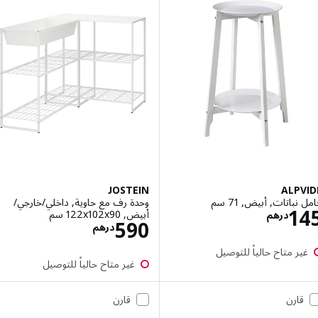
JOSTEIN
ALP
باتات, أبيض, 71 سم
وحدة رف مع حاوية, داخلي/خارجي/
الاسعار درهم 145
1
أبيض, ‎122x102x90 سم‏
درهم
الاسعار درهم 90
590
درهم
ر متاح حالياً للتوصيل
غير متاح حالياً للتوصيل
قارن
قارن