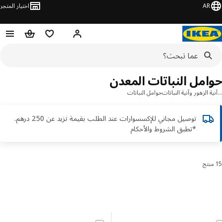
AR
اختيار المتجر
قائمة التسوق
سلة التسوق
مرحباً! تسجيل الدخول أو الاشتر
امل النباتات المعدن
ة الزهور وآنية النباتات
حوامل النباتات
توصيل مجاني للإكسسوارات عند الطلب بقيمة تزيد عن 250 درهم.
*تطبق الشروط والأحكام
رز والتصفية
 إلى النتائج
مة النتائج