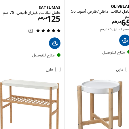
OLIV
SATSUMAS
حامل نباتات, داخلي/خارجي أسود, 56
حامل نباتات, خيزران/أبيض, 78 سم
الاسعار درهم 25
125
درهم
الاسعار درهم 65
درهم
السعر السابق درهم 75
 السابق
75
درهم
مراجعة: 5 من أصل 5 نجوم. إجمالي المراجعات:
(3)
تاح للتوصيل
متاح للتوصيل
قارن
قارن