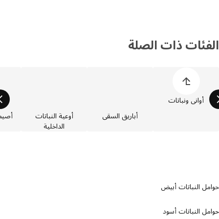
فئات ذات الصلة
 قائمة فئات المنتجات
أواني ونباتات
أباريق السقي
أوعية النباتات
أصيص زر
الداخلية
ل النباتات أبيض
ل النباتات أسود