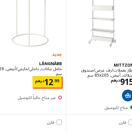
جديد
LÅNGNÄBB
MITT
حامل نباتات, داخلي/خارجي/أبيض, 26
 بعجلات/رف عرض/صندوق
سم
بيض, ‎85x205 سم‏
الاسعار درهم 915
9
الاسعار درهم 95
12
درهم
95
.
درهم
غير متاح حالياً للتوصيل
تاح للتوصيل
قارن
قارن