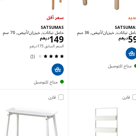
سعر أقل
SATSUMAS
SATSU
باتات, خيزران/أبيض, 36 سم
حامل نباتات, خيزران/أبيض, 70 سم
الاسعار درهم 59
الاسعار درهم 49
149
درهم
درهم
السعر السابق درهم 175
السعر السابق
175
درهم
مراجعة: 4 من أصل 5 نجوم. إجمالي المراجعات:
(1)
تاح للتوصيل
متاح للتوصيل
قارن
قارن