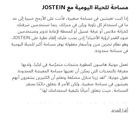
مساحة للحياة اليومية مع JOSTEIN
إذا كنت تعيشين في مساحة صغيرة، فأنت على الأرجح خبيرة إلى حد
ما في استخدام كل زاوية وركن في منزلك. ربما تستخدمين شرفتك
كخزانة ملابس أو غرفة غسيل أو كمحطة لإعادة تدوير وتستخدمين
ضوء القمر لرؤية الأشياء؟ إذن يجب عليك إلقاء نظرة على JOSTEIN،
وهو نظام تخزين مرن وبأسعار معقولة يوفر مساحة أكبر للحياة اليومية
في مساحة محدودة.
تعمل جونيلا هانسون كمطورة منتجات متمرّسة في ايكيا، ولديها
معرفة بالتحديات التي يمكن أن تعنيها مساحة المعيشة المحدودة.
تقول جونيلا: "لقد زرنا منازل مختلفة ونعلم أن الكثيرين يشعرون أنهم
يعيشون في مساحة صغيرة، ولكن الأمر لا يتعلق دائمًا بصغر
المساحة، حيث يتعلق أحيانًا بكيفية استخدامك لها."
تأثيث الأماكن الخارجية لتوسيع المساحة الداخلية
أقرا المزيد
إذن، كيف نلبي حاجتنا للمساحة إذا كنا لا نريد أو ليس بوسعنا الانتقال
لمنزل جديد؟ تقول جونيلا: "يمكننا استخدام ما لدينا بطرق أكثر ذكاء".
يمكن استخدام JOSTEIN في جميع أنحاء المنزل، ومن خلال إنشاء
تخزين خارجي، يمكنك توفير المساحة في الداخل. وأضافت جونيلا: