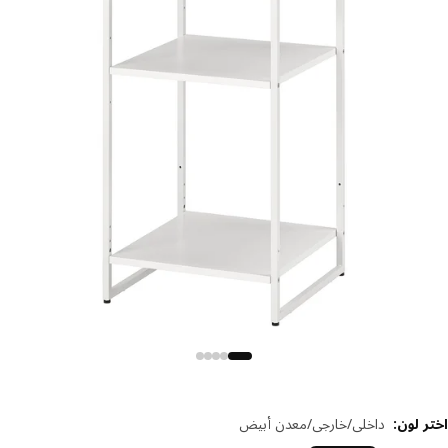
 لون
:
داخلي/خارجي/معدن أبيض