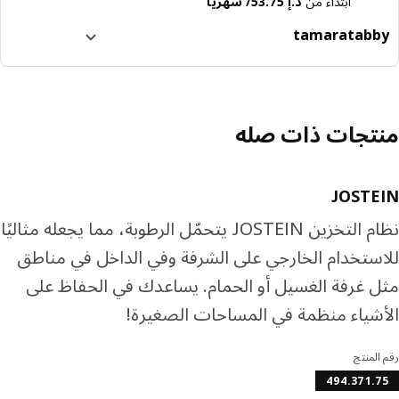
ابتداءً من
د.إ 53.75/ شهرياً
tamara
tabb
ا إلى 4 دفعات بدون فوائد
رف المزيد عن تابي
رف المزيد عن تمارا
تجات ذات صله
JOSTE
نظام التخزين JOSTEIN يتحمّل الرطوبة، مما يجعله مثاليًا
ستخدام الخارجي على الشرفة وفي الداخل في مناطق
 غرفة الغسيل أو الحمام. يساعدك في الحفاظ على
شياء منظمة في المساحات الصغيرة!
المنتج
494.371.