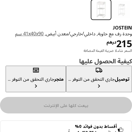
JOST
ة رف مع حاوية, داخلي/خارجي/معدن أبيض,
‎41x40x90 سم‏
السعر درهم 215
2
درهم
ر شاملا ضريبة القيمة المضافة
ية الحصول عليها
صيل
جاري التحقق من التوفر ...
متجر
جاري التحقق من التوفر ...
بيعت كلها على الإنترنت
أقساط بدون فوائد 0%