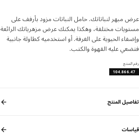
رف المزيد عن تابي
رف المزيد عن تمارا
 مبهر لنباتاتك. حامل النباتات مزود بأرفف على
ويات مختلفة، وهكذا يمكنك عرض مزهرياتك الرائعة
فاء الحيوية على الغرفة. أو استخدميه كطاولة جانبية
عي عليه القهوة والكتب.
المنتج
104.866.
صيل المنتج
سات