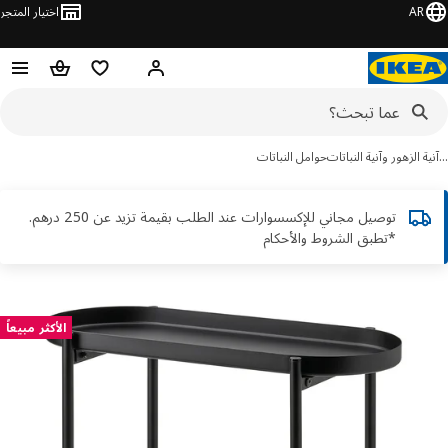
AR
اختيار المتجر
قائمة التسوق
سلة التسوق
مرحباً! تسجيل الدخول أو الاشتر
ة الزهور وآنية النباتات
حوامل النباتات
توصيل مجاني للإكسسوارات عند الطلب بقيمة تزيد عن 250 درهم.
*تطبق الشروط والأحكام
ور
الأكثر مبيعاً