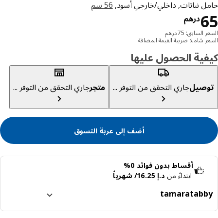
ل نباتات, داخلي/خارجي أسود,
56 سم
السعر درهم 65
درهم
 السابق: 75درهم
ر شاملا ضريبة القيمة المضافة
ية الحصول عليها
صيل
جاري التحقق من التوفر ...
متجر
جاري التحقق من التوفر ...
أضف إلى عربة التسوق
أقساط بدون فوائد 0%
ابتداءً من
د.إ 16.25/ شهرياً
tamara
tabb
ا إلى 4 دفعات بدون فوائد