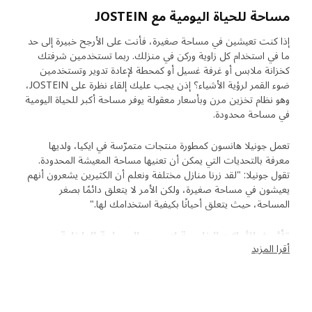
مساحة للحياة اليومية مع JOSTEIN
إذا كنت تعيشين في مساحة صغيرة، فأنت على الأرجح خبيرة إلى حد
ما في استخدام كل زاوية وركن في منزلك. ربما تستخدمين شرفتك
كخزانة ملابس أو غرفة غسيل أو كمحطة لإعادة تدوير وتستخدمين
ضوء القمر لرؤية الأشياء؟ إذن يجب عليك إلقاء نظرة على JOSTEIN،
وهو نظام تخزين مرن وبأسعار معقولة يوفر مساحة أكبر للحياة اليومية
في مساحة محدودة.
تعمل جونيلا هانسون كمطورة منتجات متمرّسة في ايكيا، ولديها
معرفة بالتحديات التي يمكن أن تعنيها مساحة المعيشة المحدودة.
تقول جونيلا: "لقد زرنا منازل مختلفة ونعلم أن الكثيرين يشعرون أنهم
يعيشون في مساحة صغيرة، ولكن الأمر لا يتعلق دائمًا بصغر
المساحة، حيث يتعلق أحيانًا بكيفية استخدامك لها."
تأثيث الأماكن الخارجية لتوسيع المساحة الداخلية
أقرا المزيد
إذن، كيف نلبي حاجتنا للمساحة إذا كنا لا نريد أو ليس بوسعنا الانتقال
لمنزل جديد؟ تقول جونيلا: "يمكننا استخدام ما لدينا بطرق أكثر ذكاء".
يمكن استخدام JOSTEIN في جميع أنحاء المنزل، ومن خلال إنشاء
تخزين خارجي، يمكنك توفير المساحة في الداخل. وأضافت جونيلا: