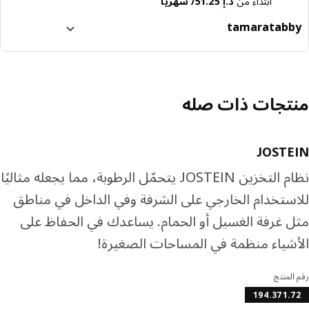
ابتداءً من
د.إ 51.25/ شهرياً
tamara
tabb
ا إلى 4 دفعات بدون فوائد
رف المزيد عن تابي
رف المزيد عن تمارا
تجات ذات صله
JOSTE
نظام التخزين JOSTEIN يتحمّل الرطوبة، مما يجعله مثاليًا
ستخدام الخارجي على الشرفة وفي الداخل في مناطق
 غرفة الغسيل أو الحمام. يساعدك في الحفاظ على
شياء منظمة في المساحات الصغيرة!
المنتج
194.371.