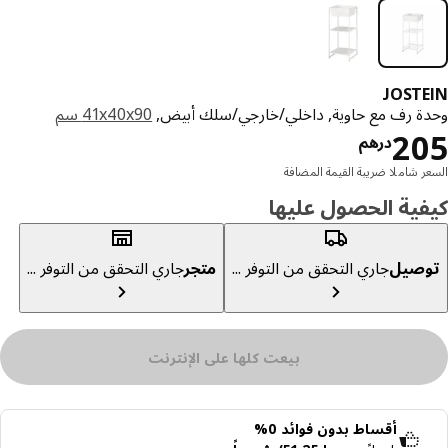
JOST
ة رف مع حاوية, داخلي/خارجي/سلك أبيض,
‎41x40x90 سم‏
السعر درهم 205
2
درهم
ر شاملا ضريبة القيمة المضافة
ية الحصول عليها
صيل
جاري التحقق من التوفر ...
متجر
جاري التحقق من التوفر ...
بيعت كلها على الإنترنت
أقساط بدون فوائد 0%