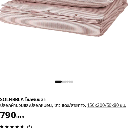
SOLFIBBLA โซลฟิบบลา
ปลอกผ้านวมและปลอกหมอน, ขาว แดง/ลายทาง,
150x200/50x80 ซม.
ราคา 790บาท
790
บาท
ความคิดเห็น: 4.6 จาก 5 ดาว รีวิวทั้งหมด: 5
(5)