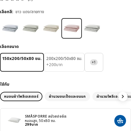
เลือกสี
:
ขาว แดง/ลายทาง
เลือกขนาด
150x200/50x80 ซม.
200x200/50x80 ซม.
+1
200บาท
+
200
บาท
ใช้กับ
หมอนผ้าโพลีเอสเตอร์
ผ้านวมขนเป็ดและขนนก
ผ้านวมโพลีเอสเตอร์แล
SMÅSPORRE สมัวสปอร์เร
หมอนสูง, 50x80 ซม.
เพิ่มสิ
ราคา 299บาท
299
บาท