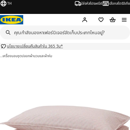
TH
ใส่รหัสไปรษณีย์
เลือกสโตร์อิเกีย
Hej!
เข้าสู่ระบบ หรือ ลงทะเ
ช้อปปิ้งลิสต์
ตะกร้าสินค้
นโยบายเปลี่ยนคืนสินค้าใน 365 วัน*
…
เครื่องนอน
ชุดปลอกผ้านวมและผ้าห่ม
FIBBLA โซลฟิบบลา 6 รูป
มภาพ