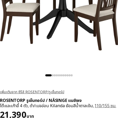
เพิ่มเติมจาก ซีรีส์ ROSENTORP/รูเซ็นทอร์ป
ROSENTORP รูเซ็นทอร์ป / NÄSINGE แนซิงเง
โต๊ะและเก้าอี้ 4 ตัว, ดำ/เบจอ่อน Kilanda ย้อมสีน้ำตาลเข้ม,
110/155 ซม.
ราคา 21390บาท
21,390
บาท