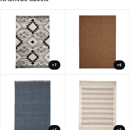
+7
+6
+7
+7