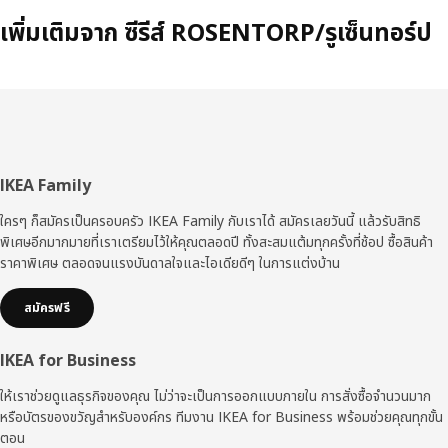
เพิ่มเติมจาก ซีรีส์ ROSENTORP/รูเซ็นทอร์ป
ส่วน
IKEA Family
ท้าย
ใครๆ ก็สมัครเป็นครอบครัว IKEA Family กับเราได้ สมัครเลยวันนี้ แล้วรับสิทธิ
พิเศษอีกมากมายที่เราเตรียมไว้ให้คุณตลอดปี ทั้งสะสมแต้มทุกครั้งที่ช้อป ซื้อสินค้า
ราคาพิเศษ ตลอดจนแรงบันดาลใจและไอเดียดีๆ ในการแต่งบ้าน
สมัครฟรี
IKEA for Business
ให้เราช่วยดูแลธุรกิจของคุณ ไม่ว่าจะเป็นการออกแบบภายใน การสั่งซื้อจำนวนมาก
หรือบัตรของขวัญสำหรับองค์กร ทีมงาน IKEA for Business พร้อมช่วยคุณทุกขั้น
ตอน