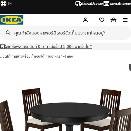
TH
ใส่รหัสไปรษณีย์
เลือกสโตร์อิเกีย
Hej!
เข้าสู่ระบบ หรือ ลงทะเ
ช้อปปิ้งลิสต์
ตะกร้าสินค้
จัดส่งพัสดุเริ่มต้นที่ 0 บาท เมื่อช้อป 5,000 บาทขึ้นไป*
…
ชุดโต๊ะทานข้าวพร้อมเก้าอี้
ชุดโต๊ะทานอาหาร 1-4 ที่นั่ง
ENTORP รูเซ็นทอร์ป / NÄSINGE แนซิงเง 11 รูป
มภาพ