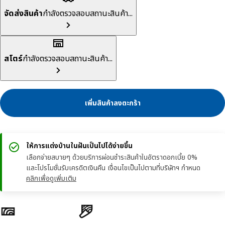
จัดส่งสินค้า
กำลังตรวจสอบสถานะสินค้า...
สโตร์
กำลังตรวจสอบสถานะสินค้า...
เพิ่มสินค้าลงตะกร้า
ให้การแต่งบ้านในฝันเป็นไปได้ง่ายขึ้น
เลือกจ่ายสบายๆ ด้วยบริการผ่อนชำระสินค้าในอัตราดอกเบี้ย 0%
และโปรโมชั่นรับเครดิตเงินคืน เงื่อนไขเป็นไปตามที่บริษัทฯ กำหนด
คลิกเพื่อดูเพิ่มเติม
ลักษณะสินค้า