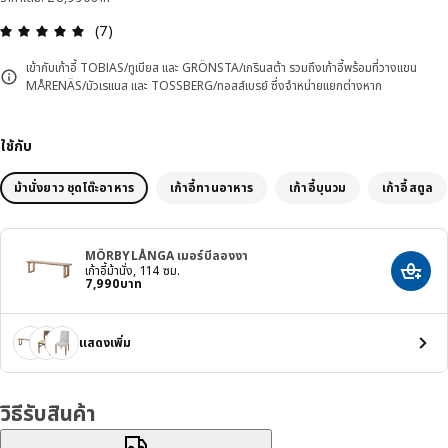
ความคิดเห็น: 5 จาก 5 ดาว รีวิวทั้งหมด: 7
(7)
เข้ากับเก้าอี้ TOBIAS/ทูเบียส และ GRÖNSTA/เกรินสต้า รวมถึงเก้าอี้พร้อมที่วางแขน
MÅRENÄS/มัวเรแนส และ TOSSBERG/ทอสส์เบรย์ ซึ่งจำหน่ายแยกต่างหาก
ใช้กับ
ม้านั่งยาว ชุดโต๊ะอาหาร
เก้าอี้ทานอาหาร
เก้าอี้บุนวม
เก้าอี้สตูล
MÖRBYLÅNGA เมอร์บีลองงา
เก้าอี้ม้านั่ง, 114 ซม.
เพิ่มสิ
ราคา 7990บาท
7,990
บาท
แสดงเพิ่ม
วิธีรับสินค้า