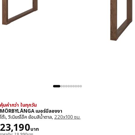
คุ้มค่ากว่า ในทุกวัน
MÖRBYLÅNGA เมอร์บีลองงา
โต๊ะ, วีเนียร์โอ๊ค ย้อมสีน้ำตาล,
220x100 ซม.
ราคา 23190บาท
23,190
บาท
ราคาเดิม: 28,990บาท