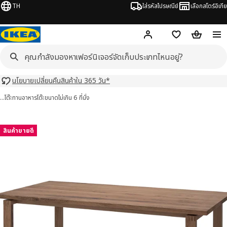
TH
ใส่รหัสไปรษณีย์
เลือกสโตร์อิเกีย
Hej!
เข้าสู่ระบบ หรือ ลงทะเ
ช้อปปิ้งลิสต์
ตะกร้าสินค้
นโยบายเปลี่ยนคืนสินค้าใน 365 วัน*
…
โต๊ะทานอาหาร
โต๊ะขนาดไม่เกิน 6 ที่นั่ง
RBYLÅNGA เมอร์บีลองงา 10 รูป
มภาพ
สินค้าขายดี