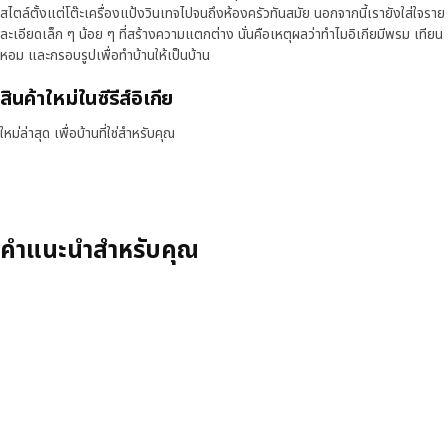
สไตล์ตั้งแต่โต๊ะเครื่องแป้งวินเทจไปจนถึงห้องครัวทันสมัย นอกจากนี้เรายังใส่ใจราย
ละเอียดเล็ก ๆ น้อย ๆ ที่สร้างความแตกต่าง นั่นคือเหตุผลว่าทำไมอิเกียมีพรม เทียน
หอม และกรอบรูปเพื่อทำบ้านให้เป็นบ้าน
สินค้าใหม่ในซีรีส์อิเกีย
วามถอดเสียง
หยุดวิดีโอชั่วคราว
ใหม่ล่าสุด เพื่อบ้านที่ใช่สำหรับคุณ
Skip listing
New
คำแนะนำสำหรับคุณ