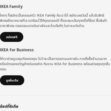
ส่วน
IKEA Family
ท้าย
ใครๆ ก็สมัครเป็นครอบครัว IKEA Family กับเราได้ สมัครเลยวันนี้ แล้วรับสิทธิ
พิเศษอีกมากมายที่เราเตรียมไว้ให้คุณตลอดปี ทั้งสะสมแต้มทุกครั้งที่ช้อป ซื้อสินค้า
ราคาพิเศษ ตลอดจนแรงบันดาลใจและไอเดียดีๆ ในการแต่งบ้าน
สมัครฟรี
IKEA for Business
ให้เราช่วยดูแลธุรกิจของคุณ ไม่ว่าจะเป็นการออกแบบภายใน การสั่งซื้อจำนวนมาก
หรือบัตรของขวัญสำหรับองค์กร ทีมงาน IKEA for Business พร้อมช่วยคุณทุกขั้น
ตอน
ดูเพิ่มเติม
ช้อปที่อิเกีย