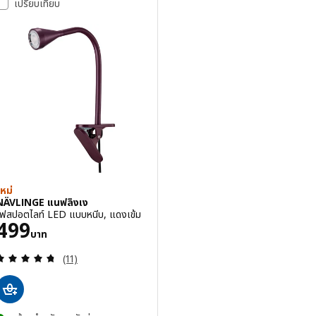
เปรียบเทียบ
ัวเลือก: NÄVLINGE แนฟลิงเง, โคมไฟตั้งโต๊ะ LED, เหลือง/ขาว
หม่
NÄVLINGE แนฟลิงเง
ไฟสปอตไลท์ LED แบบหนีบ, แดงเข้ม
ราคา 499บาท
499
บาท
ทบทวน: 4.7 หมด 5 ดวงดาว ความเห็นทั้งหมด:
(11)