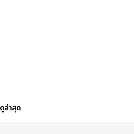
ดูล่าสุด