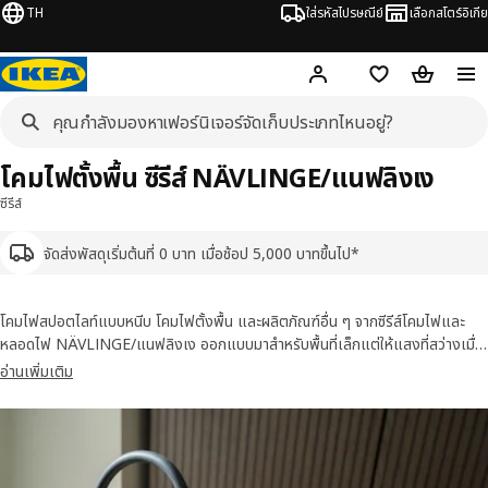
TH
ใส่รหัสไปรษณีย์
เลือกสโตร์อิเกีย
Hej!
เข้าสู่ระบบ หรือ ลงทะเ
ช้อปปิ้งลิสต์
ตะกร้าสินค้
โคมไฟตั้งพื้น ซีรีส์ NÄVLINGE/แนฟลิงเง
ซีรีส์
จัดส่งพัสดุเริ่มต้นที่ 0 บาท เมื่อช้อป 5,000 บาทขึ้นไป*
โคมไฟสปอตไลท์แบบหนีบ โคมไฟตั้งพื้น และผลิตภัณฑ์อื่น ๆ จากซีรีส์โคมไฟและ
หลอดไฟ NÄVLINGE/แนฟลิงเง ออกแบบมาสำหรับพื้นที่เล็กแต่ให้แสงที่สว่างเมื่อ
คุณต้องการ เราเน้นคุณภาพและวัสดุที่ใช้โดยมีดีไซน์ที่น่าสนใจและมีเอกลักษณ์เฉพาะ
อ่านเพิ่มเติม
ของสแกนดิเนเวีย