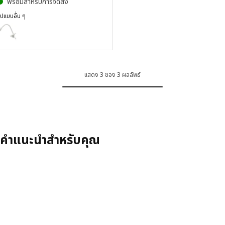
พร้อมสำหรับการจัดส่ง
ูปแบบอื่น ๆ
ÄVLINGE แนฟลิงเง
ัวเลือก: NÄVLINGE แนฟลิงเง, ไฟสปอตไลท์ LED แบบหนีบ, ขาว
ัวเลือก: NÄVLINGE แนฟลิงเง, ไฟสปอตไลท์ LED แบบหนีบ, ดำ
ัวเลือก: NÄVLINGE แนฟลิงเง, ไฟสปอตไลท์ LED แบบหนีบ, ม่วงไลแลค/เขียวเข
แสดง 3 ของ 3 ผลลัพธ์
คำแนะนำสำหรับคุณ