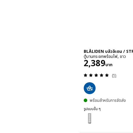
BLÅLIDEN บลัวลิเดน / ST
ตู้บานกระจกพร้อมไฟ, ขาว
ราคา 2389บา
2,389
บาท
ทบทวน: 5 หม
(1)
พร้อมสำหรับการจัดส่ง
รูปแบบอื่น ๆ
BLÅLIDEN บลัวลิเดน / STRIMSÄV
ตัวเลือก: BLÅLIDEN บลัวลิเ