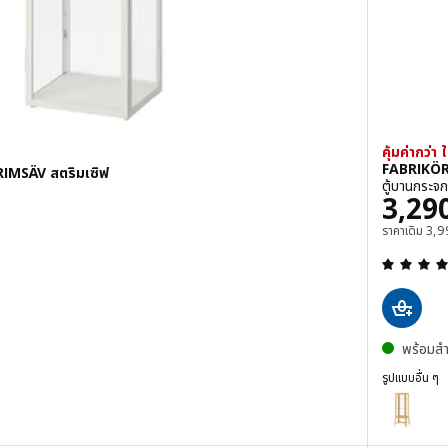
คุ้มค่ากว่า 
FABRIKÖR 
RIMSÄV สตริมเซิฟ
ตู้บานกระจก
ราคา
3,29
ท
ราค
ราคาเดิม
3,9
ด 5 ดวงดาว ความเห็นทั้งหมด:
พร้อมสำ
รูปแบบอื่น ๆ
 สตริมเซิฟ
ดน / STRIMSÄV สตริมเซิฟ, ตู้บานกระจกพร้อมไฟ, ดำ
FABRIKÖR ฟา
ตัวเลือก: F