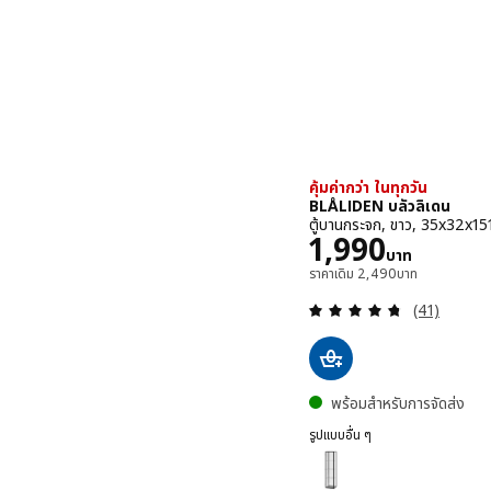
คุ้มค่ากว่า ในทุกวัน
BLÅLIDEN บลัวลิเดน
ตู้บานกระจก, ขาว, 35x32x15
ราคา 1990บา
1,990
บาท
ราคาเดิม 2490บาท
ราคาเดิม
2,490
บาท
ทบทวน: 4.7 
(41)
พร้อมสำหรับการจัดส่ง
รูปแบบอื่น ๆ
BLÅLIDEN บลัวลิเดน
ตัวเลือก: BLÅLIDEN บลัวลิเด