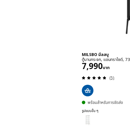
MILSBO มีลสบู
ตู้บานกระจก, แอนทราไซต์, 7
ราคา 7990บา
7,990
บาท
ทบทวน: 4.8 
(5)
พร้อมสำหรับการจัดส่ง
รูปแบบอื่น ๆ
MILSBO มีลสบู
ตัวเลือก: MILSBO มีลสบู, ตู