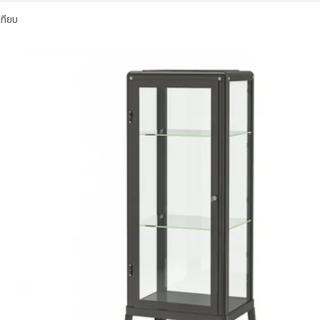
เทียบ
ILLY บิลลี่ / OXBERG อ็อกเบรย์, ตู้หนังสือบานกระจก, น้ำตาลเข้ม ลายไม้โอ๊ค, 8