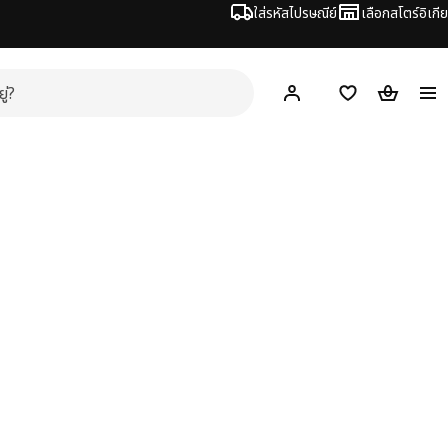
ใส่รหัสไปรษณีย์
เลือกสโตร์อิเกีย
Hej!
เข้าสู่ระบบ หรือ ลงทะเ
ช้อปปิ้งลิสต์
ตะกร้าสินค้