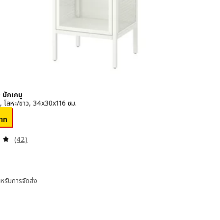
บักเกบู
ก, โลหะ/ขาว, 34x30x116 ซม.
 890บาท
าท
ทบทวน: 4.8 หมด 5 ดวงดาว ความเห็นทั้งหมด:
(42)
หรับการจัดส่ง