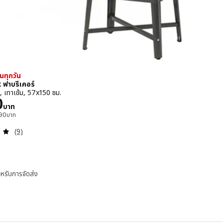
ในทุกวัน
ฟาบรีเคอร์
, เทาเข้ม, 57x150 ซม.
 3290บาท
0
บาท
าเดิม 3990บาท
90
บาท
ทบทวน: 4.9 หมด 5 ดวงดาว ความเห็นทั้งหมด:
(9)
หรับการจัดส่ง
บรีเคอร์
ABRIKÖR ฟาบรีเคอร์, ตู้บานกระจก, เหลืองเข้ม, 57x150 ซม.