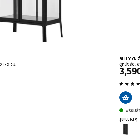
BILLY บิลล
3x175 ซม.
ตู้หนังสือ,
ท
ราคา
3,59
หมด 5 ดวงดาว ความเห็นทั้งหมด:
พร้อมสำ
รูปแบบอื่น ๆ
BILLY บิลลี่ 
้บานกระจก, ขาว, 73x175 ซม.
ตัวเลือก: B
ตัวเลือก: B