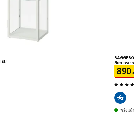
BAGGEBO 
1 ซม.
ตู้บานกระจ
ท
ราคา
890
บ
หมด 5 ดวงดาว ความเห็นทั้งหมด:
พร้อมสำ
น, ตู้บานกระจก, ดำ, 35x32x151 ซม.