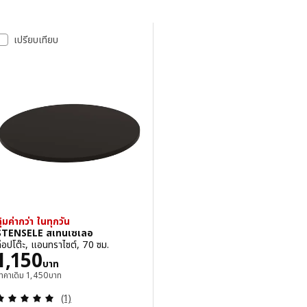
ข้ามไปยังผลลัพธ์
รายการผลลัพธ์
เปรียบเทียบ
ุ้มค่ากว่า ในทุกวัน
STENSELE สเทนเซเลอ
็อปโต๊ะ, แอนทราไซต์, 70 ซม.
ราคา 1150บาท
1,150
บาท
ราคาเดิม 1450บาท
าคาเดิม
1,450
บาท
ทบทวน: 5 หมด 5 ดวงดาว ความเห็นทั้งหมด:
(1)