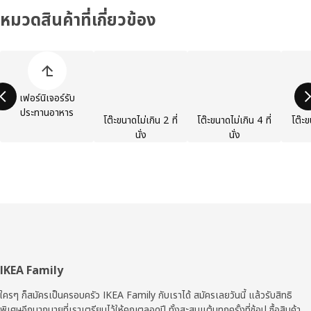
หมวดสินค้าที่เกี่ยวข้อง
ข้ามรายการประเภท สินค้า
เฟอร์นิเจอร์รับ
ประทานอาหาร
โต๊ะขนาดไม่เกิน 2 ที่
โต๊ะขนาดไม่เกิน 4 ที่
โต๊ะข
นั่ง
นั่ง
ส่วน
IKEA Family
ท้าย
ใครๆ ก็สมัครเป็นครอบครัว IKEA Family กับเราได้ สมัครเลยวันนี้ แล้วรับสิทธิ
พิเศษอีกมากมายที่เราเตรียมไว้ให้คุณตลอดปี ทั้งสะสมแต้มทุกครั้งที่ช้อป ซื้อสินค้า