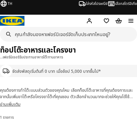
TH
ใส่รหัสไปรษณีย์
เลือกสโตร์อิเกีย
Hej!
เข้าสู่ระบบ หรือ ลงทะเ
ช้อปปิ้งลิสต์
ตะกร้าสินค้
ท็อปโต๊ะอาหารและโครงขา
…
เฟอร์นิเจอร์รับประทานอาหาร
โต๊ะทานอาหาร
จัดส่งพัสดุเริ่มต้นที่ 0 บาท เมื่อช้อป 5,000 บาทขึ้นไป*
คุณต้องการทำโต๊ะแบบส่วนตัวของคุณไหม เลือกท็อปโต๊ะอาหารที่คุณต้องการและ
จากนั้นเพิ่มขาโต๊ะหรือโครงขาโต๊ะที่คุณชอบ ตัวเลือกจำนวนมากจะช่วยให้คุณได้ใช้
จินตนาการอย่างอิสระ และด้วยท็อปที่มีตัวเลือกของสีสันและวัสดุที่หลากหลาย รวม
อ่านเพิ่มเติม
ถึงไม้แท้ โต๊ะของคุณสามารถเข้ากับสไตล์ของคุณได้จริง
1 รายการ
เรียงลำดับและตัวกรอง