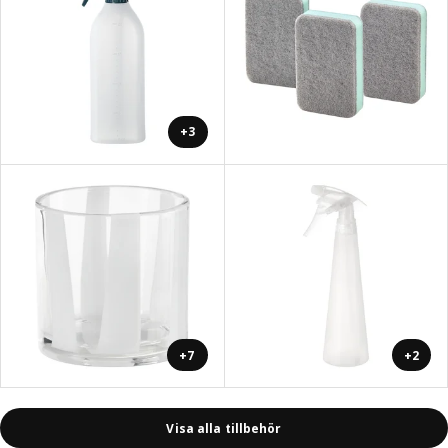
+3
+7
+2
Visa alla tillbehör