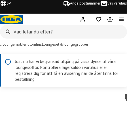
SV
Ange postnummer
Välj varuhus
Hej!
Logga in
Inköpslista
Varukorg
…
Loungemöbler utomhus
Loungeset & loungegrupper
Just nu har vi begränsad tillgång på vissa dynor till våra
loungesoffor. Kontrollera lagersaldo i varuhus eller
registrera dig för att få en avisering när de åter finns för
beställning.
ITTSKÄR bilder
er bilder