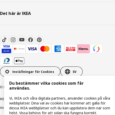
Det här är IKEA
Inställningar för Cookies
SV
Du bestämmer vilka cookies som får
© Inter IKEA Systems B.V. 1999-2026
användas.
Vi, IKEA och våra digitala partners, använder cookies på våra
IKEA Family integritetspolicy
Integritetspolicy
Cookiepolicy
webbplatser. Dina val av cookies här kommer att gälla för
Ansvarsfullt avslöjandepolicy
E-post
Köp- & leveransvillkor
Bolagsinformation
dessa IKEA webbplatser och du kan uppdatera dem när som
helst. Vissa behövs för att sidan ska fungera korrekt.