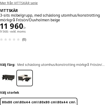
Mer från VITTSKÄR serie
VITTSKÄR
3-sits möbelgrupp, med schäslong utomhus/konstrotting
mörkgrå Frösön/Duvholmen beige
Pris 11960:-
11 960
:
-
9 568:- exkl. moms
Recension: 0 utav 5 stjärnor. Totalt antal recensi
(0)
Välj färg
:
Med schäslong utomhus/konstrotting mörkgrå Frösön/Duvholmen beige
Välj storlek
80x80 cm\80x44 cm\\80x80 cm\80x44 cm\