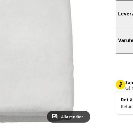
Lever
Varuh
Sam
Gå m
Det ä
Return
Alla medier