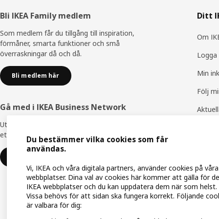
Sidfot
Bli IKEA Family medlem
Ditt 
Som medlem får du tillgång till inspiration,
Om IKE
förmåner, smarta funktioner och små
överraskningar då och då.
Logga 
Min in
Bli medlem här
Följ m
Gå med i IKEA Business Network
Aktuel
Utnyttja flera unika förmåner för att skapa
IKEA F
ett bättre arbetsliv - helt kostnadsfritt.
Du bestämmer vilka cookies som får
IKEA Fa
användas.
Gå med eller logga in
Vi, IKEA och våra digitala partners, använder cookies på våra
webbplatser. Dina val av cookies här kommer att gälla för d
IKEA webbplatser och du kan uppdatera dem när som helst.
Vissa behövs för att sidan ska fungera korrekt. Följande coo
är valbara för dig: