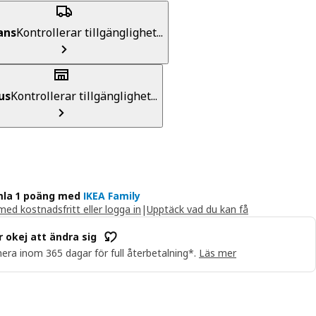
ans
Kontrollerar tillgänglighet...
us
Kontrollerar tillgänglighet...
la 1 poäng med
IKEA Family
ed kostnadsfritt eller logga in
|
Upptäck vad du kan få
r okej att ändra sig
era inom 365 dagar för full återbetalning*.
Läs mer