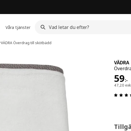
Våra tjänster
r
VÄDRA
Överdrag till skötbädd
VÄDRA
Överdrag
Pris
59
:
-
47,20 ex
Tillg