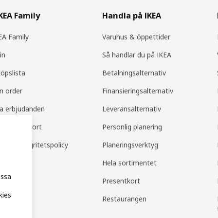
IKEA Family
Handla på IKEA
A Family
Varuhus & öppettider
in
Så handlar du på IKEA
köpslista
Betalningsalternativ
in order
Finansieringsalternativ
la erbjudanden
Leveransalternativ
amily support
Personlig planering
mily integritetspolicy
Planeringsverktyg
Hela sortimentet
essa
Presentkort
kies
Restaurangen