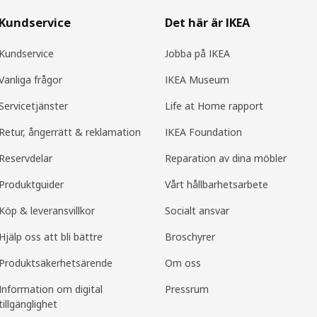
Kundservice
Det här är IKEA
Kundservice
Jobba på IKEA
Vanliga frågor
IKEA Museum
Servicetjänster
Life at Home rapport
Retur, ångerrätt & reklamation
IKEA Foundation
Reservdelar
Reparation av dina möbler
Produktguider
Vårt hållbarhetsarbete
Köp & leveransvillkor
Socialt ansvar
Hjälp oss att bli bättre
Broschyrer
Produkt­säkerhets­ärende
Om oss
Information om digital
Pressrum
tillgänglighet