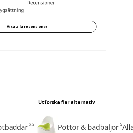
n: 4.6 utav 5 stjärnor. Totalt antal recensioner: 102
Recensioner
tygsättning
Visa alla recensioner
Utforska fler alternativ
25
5
ötbäddar
Pottor & badbaljor
All