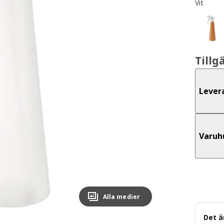
Vit
Tillg
Lever
Varuh
Alla medier
Det ä