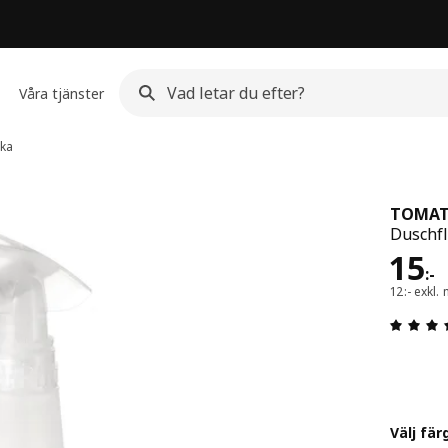
Våra tjänster
ka
TOMA
Duschfl
Pris
15
:
-
12:- exkl
Välj fär