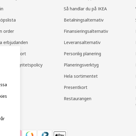
in
Så handlar du på IKEA
köpslista
Betalningsalternativ
in order
Finansieringsalternativ
la erbjudanden
Leveransalternativ
amily support
Personlig planering
mily integritetspolicy
Planeringsverktyg
Hela sortimentet
essa
Presentkort
kies
Restaurangen
vår