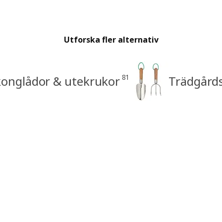
Utforska fler alternativ
81
konglådor & utekrukor
Trädgård