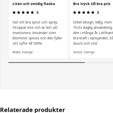
Liten och smidig flaska
Bra tryck till bra pris
Recension: 5 utav 5 stjärnor.
Recension: 
5
5
Ger ett bra sprut och spray.
Enkel design, billig, men 
Droppar inte och är lätt att
Trots daglig användning 
manövrera. Använder som
den i många år. Lätthant
blomster spruta och den fyller
bra kraft i sprejandet, b
sitt syfte till 100%.
dusch och stril.
Malin, Sverige
Jennie, Sverige
Relaterade produkter