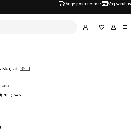
Ange postnummer
Välj varuhus
Hej!
Logga in
Inköpslista
Varukorg
T
aska, vit,
35 cl
 15:-
. moms
Recension: 4.6 utav 5 stjärnor. Totalt antal recensioner:
(1646)
g