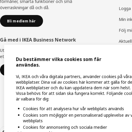
förmåner, smarta funktioner och små
överraskningar då och då.
Logga 
Min in
Bli medlem här
Följ m
Gå med i IKEA Business Network
Aktuel
Utnyttja flera unika förmåner för att skapa
IKEA F
ett bättre arbetsliv - helt kostnadsfritt.
Du bestämmer vilka cookies som får
IKEA Fa
användas.
Gå med eller logga in
Vi, IKEA och våra digitala partners, använder cookies på våra
webbplatser. Dina val av cookies här kommer att gälla för d
IKEA webbplatser och du kan uppdatera dem när som helst.
Vissa behövs för att sidan ska fungera korrekt. Följande coo
är valbara för dig:
Cookies för att analysera hur vår webbplats används
Cookies som möjliggör en personaliserad upplevelse av 
webbplats
Cookies för annonsering och sociala medier