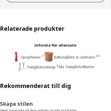
Relaterade produkter
Utforska fler alternativ
7
81
Sprayflaskor
Balkonglådor & utekrukor
9
Alla Trädgårdstillbehör
Trädgårdsredskap
Rekommenderat till dig
Skapa stilen
Ideér baserade på dina nyligen visade produkter