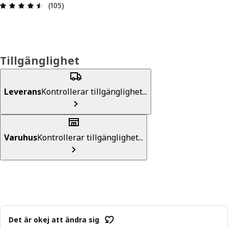
Recension: 4.5 utav 5 stjärnor. Totalt antal recen
(105)
Tillgänglighet
Leverans
Kontrollerar tillgänglighet...
Varuhus
Kontrollerar tillgänglighet...
Det är okej att ändra sig