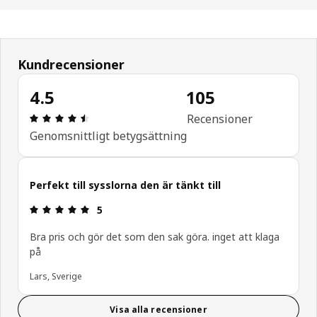
Kundrecensioner
4.5
105
Recension: 4.5 utav 5 stjärnor. Totalt antal recen
Recensioner
Genomsnittligt betygsättning
Perfekt till sysslorna den är tänkt till
Recension: 5 utav 5 stjärnor.
5
Bra pris och gör det som den sak göra. inget att klaga
på
Lars, Sverige
Visa alla recensioner