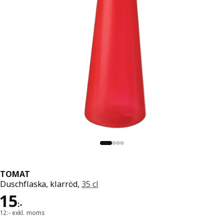
TOMAT
Duschflaska, klarröd,
35 cl
Pris 15:-
15
:
-
12:- exkl. moms