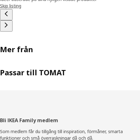
Skip listing
Mer från
Passar till TOMAT
Sidfot
Bli IKEA Family medlem
Som medlem får du tillgång till inspiration, förmåner, smarta
funktioner och små överraskningar då och då.