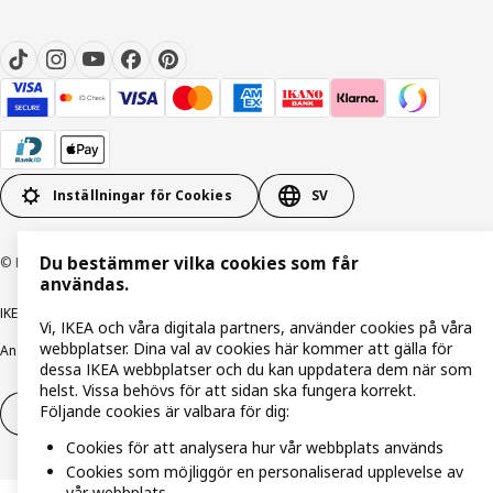
Inställningar för Cookies
SV
Du bestämmer vilka cookies som får
© Inter IKEA Systems B.V. 1999-2026
användas.
IKEA Family integritetspolicy
Integritetspolicy
Cookiepolicy
Vi, IKEA och våra digitala partners, använder cookies på våra
webbplatser. Dina val av cookies här kommer att gälla för
Ansvarsfullt avslöjandepolicy
E-post
Köp- & leveransvillkor
Bolagsinformation
dessa IKEA webbplatser och du kan uppdatera dem när som
helst. Vissa behövs för att sidan ska fungera korrekt.
Följande cookies är valbara för dig:
Utöva ångerrätt
Utöva ångerrätten för tjänster
Cookies för att analysera hur vår webbplats används
Cookies som möjliggör en personaliserad upplevelse av
vår webbplats