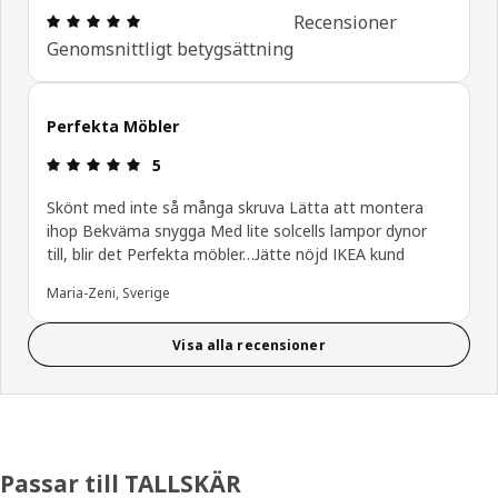
Recension: 5 utav 5 stjärnor. Totalt antal recensi
Recensioner
Genomsnittligt betygsättning
Perfekta Möbler
Recension: 5 utav 5 stjärnor.
5
Skönt med inte så många skruva Lätta att montera
ihop Bekväma snygga Med lite solcells lampor dynor
till, blir det Perfekta möbler…Jätte nöjd IKEA kund
Maria-Zeni, Sverige
Visa alla recensioner
Passar till TALLSKÄR