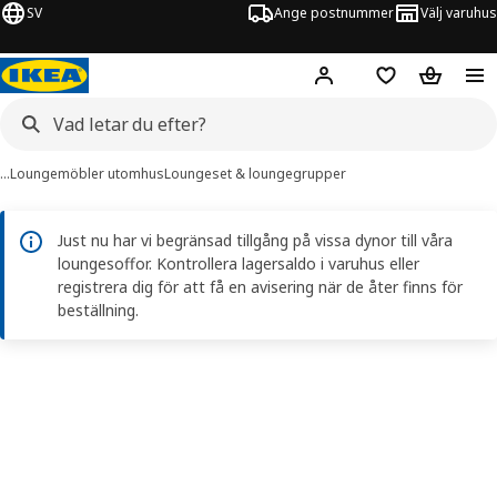
SV
Ange postnummer
Välj varuhus
Hej!
Logga in
Inköpslista
Varukorg
…
Loungemöbler utomhus
Loungeset & loungegrupper
Just nu har vi begränsad tillgång på vissa dynor till våra
loungesoffor. Kontrollera lagersaldo i varuhus eller
registrera dig för att få en avisering när de åter finns för
beställning.
TALLSKÄR bilder
er bilder