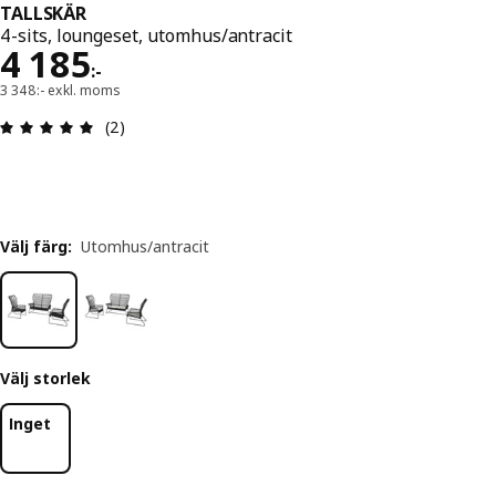
TALLSKÄR
4-sits, loungeset, utomhus/antracit
Pris 4185:-
4 185
:
-
3 348:- exkl. moms
Recension: 5 utav 5 stjärnor. Totalt antal recensi
(2)
Välj färg
:
Utomhus/antracit
Välj storlek
Inget