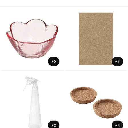
+5
+7
+2
+4