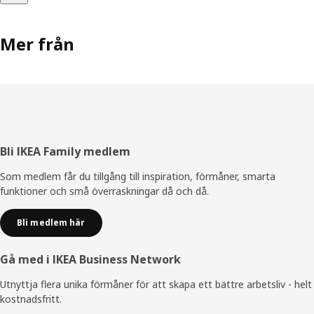
Mer från
Sidfot
Bli IKEA Family medlem
Som medlem får du tillgång till inspiration, förmåner, smarta
funktioner och små överraskningar då och då.
Bli medlem här
Gå med i IKEA Business Network
Utnyttja flera unika förmåner för att skapa ett bättre arbetsliv - helt
kostnadsfritt.