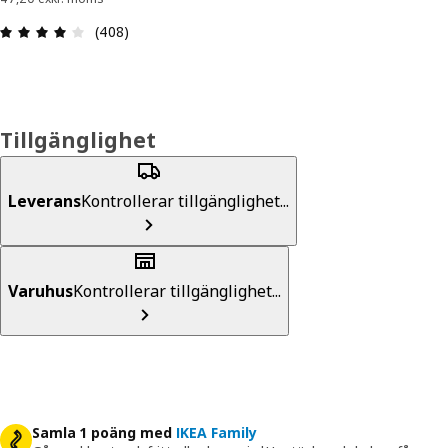
Recension: 3.9 utav 5 stjärnor. Totalt antal recen
(408)
Tillgänglighet
Leverans
Kontrollerar tillgänglighet...
Varuhus
Kontrollerar tillgänglighet...
Samla 1 poäng med
IKEA Family