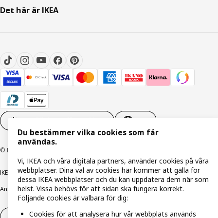
Det här är IKEA
Inställningar för Cookies
SV
Du bestämmer vilka cookies som får
användas.
© Inter IKEA Systems B.V. 1999-2026
Vi, IKEA och våra digitala partners, använder cookies på våra
webbplatser. Dina val av cookies här kommer att gälla för
IKEA Family integritetspolicy
Integritetspolicy
Cookiepolicy
dessa IKEA webbplatser och du kan uppdatera dem när som
helst. Vissa behövs för att sidan ska fungera korrekt.
Ansvarsfullt avslöjandepolicy
E-post
Köp- & leveransvillkor
Bolagsinformation
Följande cookies är valbara för dig:
Cookies för att analysera hur vår webbplats används
Utöva ångerrätt
Utöva ångerrätten för tjänster