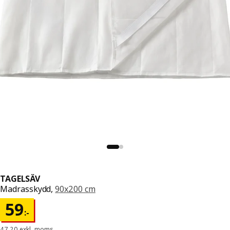
TAGELSÄV
Madrasskydd,
90x200 cm
Pris 59:-
59
:
-
47,20 exkl. moms