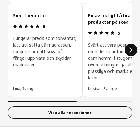
Hoppa över
Som förväntat
En av riktigt få bra
produkter på Ikea
Recension: 5 utav 5 stjärnor.
5
Recension: 5
5
Fungerar precis som förväntat;
lätt att sätta på madrassen,
Svårt att vara positiv med
fungerar bra att sova på,
men dessa är fantastiska
fångar upp väta och skyddar
dem hemm, i stugorna, v
madrassen.
övernattningar... ja alltid. 
prassliga och märks ej u
lakan.
Lina, Sverige
Kristian, Sverige
Visa alla recensioner