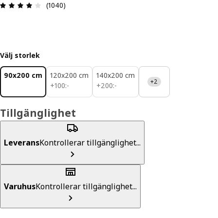
Recension: 4 utav 5 stjärnor. Totalt antal recens
(1040)
Välj storlek
90x200 cm
120x200 cm
140x200 cm
+2
100:-
200:-
+
100
:
-
+
200
:
-
Tillgänglighet
Leverans
Kontrollerar tillgänglighet...
Varuhus
Kontrollerar tillgänglighet...