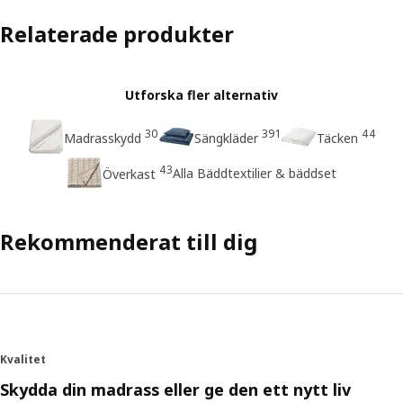
Relaterade produkter
Utforska fler alternativ
30
391
44
Madrasskydd
Sängkläder
Täcken
43
Alla Bäddtextilier & bäddset
Överkast
Rekommenderat till dig
Kvalitet
Skydda din madrass eller ge den ett nytt liv