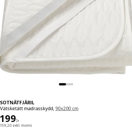
SOTNÄTFJÄRIL
Vätsketätt madrasskydd,
90x200 cm
Pris 199:-
199
:
-
159,20 exkl. moms