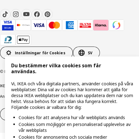
Inställningar för Cookies
SV
Du bestämmer vilka cookies som får
användas.
© Inter IKEA Systems B.V. 1999-2026
Vi, IKEA och våra digitala partners, använder cookies på våra
IKEA Family integritetspolicy
Integritetspolicy
Cookiepolicy
webbplatser. Dina val av cookies här kommer att gälla för
dessa IKEA webbplatser och du kan uppdatera dem när som
Ansvarsfullt avslöjandepolicy
E-post
Köp- & leveransvillkor
Bolagsinformation
helst. Vissa behövs för att sidan ska fungera korrekt.
Följande cookies är valbara för dig:
Utöva ångerrätt
Utöva ångerrätten för tjänster
Cookies för att analysera hur vår webbplats används
Cookies som möjliggör en personaliserad upplevelse av
vår webbplats
Cookies för annonsering och sociala medier