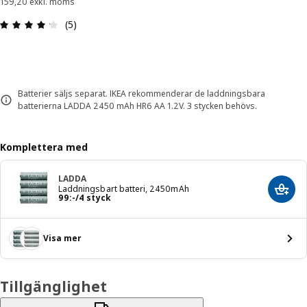
159,20 exkl. moms
Recension: 4.2 utav 5 stjärnor. Totalt antal recen
(5)
Batterier säljs separat. IKEA rekommenderar de laddningsbara
batterierna LADDA 2450 mAh HR6 AA 1.2V. 3 stycken behövs.
Komplettera med
LADDA
Laddningsbart batteri, 2450mAh
Lägg 
Pris 99:-/4 styck
99
:
-
/4 styck
Visa mer
Tillgänglighet