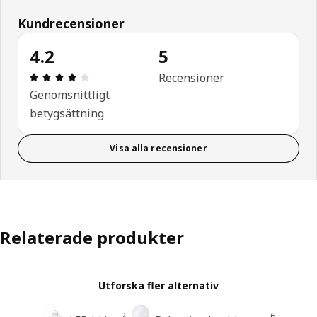
Kundrecensioner
4.2
5
Recension: 4.2 utav 5 stjärnor. Totalt antal recen
Recensioner
Genomsnittligt
betygsättning
Visa alla recensioner
Relaterade produkter
Utforska fler alternativ
2
6