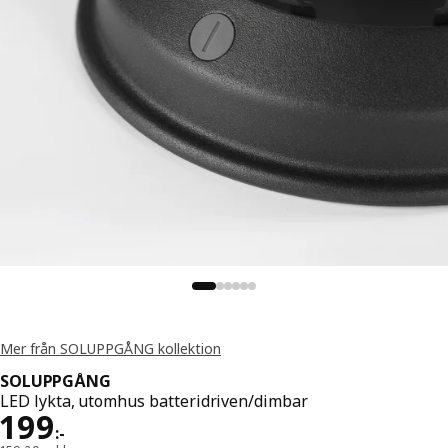
Mer från SOLUPPGÅNG kollektion
SOLUPPGÅNG
LED lykta, utomhus batteridriven/dimbar
Pris 199:-
199
:
-