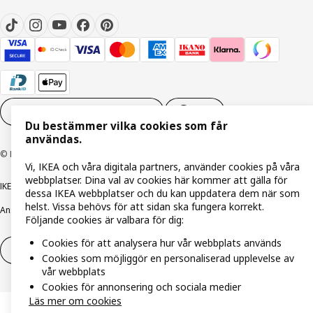
Inställningar för Cookies
SV
Du bestämmer vilka cookies som får
användas.
© Inter IKEA Systems B.V. 1999-2026
Vi, IKEA och våra digitala partners, använder cookies på våra
webbplatser. Dina val av cookies här kommer att gälla för
IKEA Family integritetspolicy
Integritetspolicy
Cookiepolicy
dessa IKEA webbplatser och du kan uppdatera dem när som
helst. Vissa behövs för att sidan ska fungera korrekt.
Ansvarsfullt avslöjandepolicy
E-post
Köp- & leveransvillkor
Bolagsinformation
Följande cookies är valbara för dig:
Cookies för att analysera hur vår webbplats används
Utöva ångerrätt
Utöva ångerrätten för tjänster
Cookies som möjliggör en personaliserad upplevelse av
vår webbplats
Cookies för annonsering och sociala medier
Läs mer om cookies