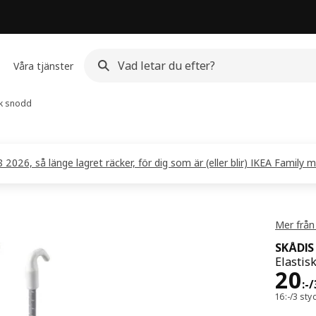
Våra tjänster
sk snodd
2026, så länge lagret räcker, för dig som är (eller blir) IKEA Family m
Mer från
SKÅDIS
Elastis
Pris
20
:
-
/
16:-/3 sty