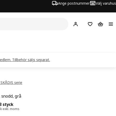
Ange postnummer
Välj varuhus
Hej!
Logga in
Inköpslista
Varukorg
edlem. Tillbehör säljs separat.
 SKÅDIS serie
k snodd, grå
 20:-/3 styck
3 styck
ck exkl. moms