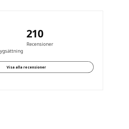
210
n: 4.6 utav 5 stjärnor. Totalt antal recensioner: 210
Recensioner
tygsättning
Visa alla recensioner