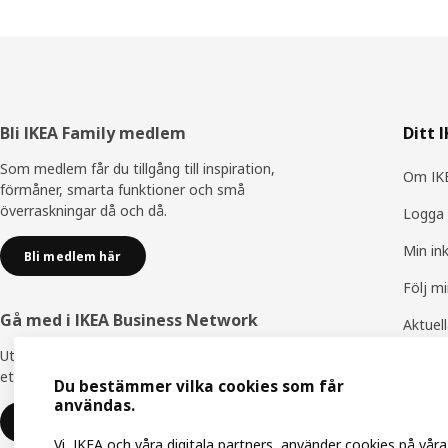
Sidfot
Bli IKEA Family medlem
Ditt 
Som medlem får du tillgång till inspiration,
Om IKE
förmåner, smarta funktioner och små
överraskningar då och då.
Logga 
Min in
Bli medlem här
Följ m
Gå med i IKEA Business Network
Aktuel
Utnyttja flera unika förmåner för att skapa
IKEA F
ett bättre arbetsliv - helt kostnadsfritt.
Du bestämmer vilka cookies som får
IKEA Fa
användas.
Gå med eller logga in
Vi, IKEA och våra digitala partners, använder cookies på våra