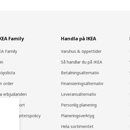
IKEA Family
Handla på IKEA
A Family
Varuhus & öppettider
in
Så handlar du på IKEA
köpslista
Betalningsalternativ
in order
Finansieringsalternativ
la erbjudanden
Leveransalternativ
amily support
Personlig planering
mily integritetspolicy
Planeringsverktyg
Hela sortimentet