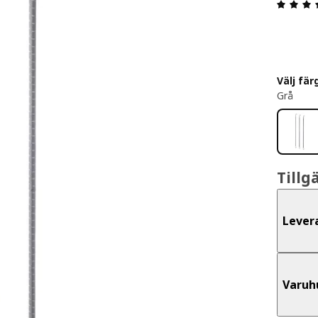
Välj fär
Grå
Tillg
Lever
Varuh