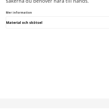
sakerna du behöver nära till hands.
Mer information
Material och skötsel