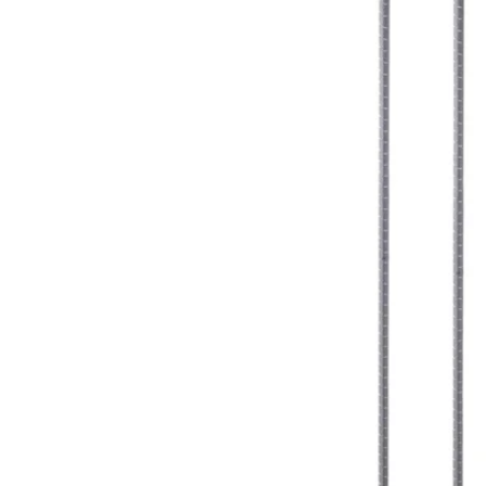
Image zoomed out, normal view