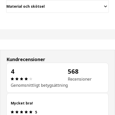
Material och skötsel
Kundrecensioner
4
568
Recension: 4 utav 5 stjärnor. Totalt antal recensi
Recensioner
Genomsnittligt betygsättning
Mycket bra!
Recension: 5 utav 5 stjärnor.
5