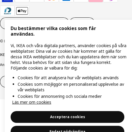
Inställningar för Cookies
SV
Du bestämmer vilka cookies som får
användas.
© Inter IKEA Systems B.V. 1999-2026
Vi, IKEA och våra digitala partners, använder cookies på våra
webbplatser. Dina val av cookies här kommer att gälla för
IKEA Family integritetspolicy
Integritetspolicy
Cookiepolicy
dessa IKEA webbplatser och du kan uppdatera dem när som
helst. Vissa behövs för att sidan ska fungera korrekt.
Ansvarsfullt avslöjandepolicy
E-post
Köp- & leveransvillkor
Bolagsinformation
Följande cookies är valbara för dig:
Cookies för att analysera hur vår webbplats används
Utöva ångerrätt
Utöva ångerrätten för tjänster
Cookies som möjliggör en personaliserad upplevelse av
vår webbplats
Cookies för annonsering och sociala medier
Läs mer om cookies
Acceptera cookies
Endast nödvändiga