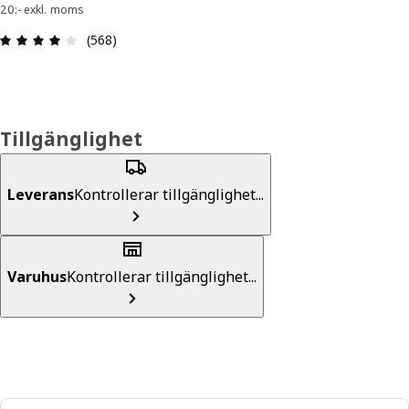
20:- exkl. moms
Recension: 4 utav 5 stjärnor. Totalt antal recens
(568)
Tillgänglighet
Leverans
Kontrollerar tillgänglighet...
Varuhus
Kontrollerar tillgänglighet...