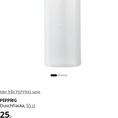
Mer från PEPPRIG serie
PEPPRIG
Duschflaska,
55 cl
Pris 25:-
25
:
-