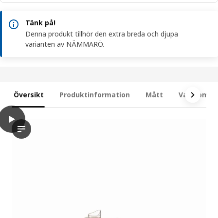
Tänk på!
Denna produkt tillhör den extra breda och djupa
varianten av NÄMMARÖ.
Översikt
Produktinformation
Mått
Vad som in
play
NÄMMARÖ 2-sitssoffa, ljusbrunlaserad/utomhus, 162 cm
Videon visar NÄMMARÖ 2-sitsiga modulsoffa, som är en mångsidi