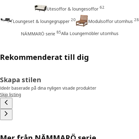
62
Utesoffor & loungesoffor
20
28
Loungeset & loungegrupper
Modulsoffor utomhus
85
Alla Loungemöbler utomhus
NÄMMARÖ serie
Rekommenderat till dig
Skapa stilen
Ideér baserade på dina nyligen visade produkter
Skip listing
Mer från NÄMMARÖ serie