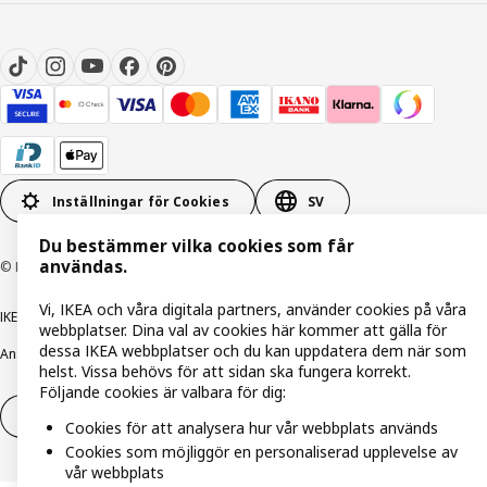
Inställningar för Cookies
SV
Du bestämmer vilka cookies som får
användas.
© Inter IKEA Systems B.V. 1999-2026
Vi, IKEA och våra digitala partners, använder cookies på våra
IKEA Family integritetspolicy
Integritetspolicy
Cookiepolicy
webbplatser. Dina val av cookies här kommer att gälla för
dessa IKEA webbplatser och du kan uppdatera dem när som
Ansvarsfullt avslöjandepolicy
E-post
Köp- & leveransvillkor
Bolagsinformation
helst. Vissa behövs för att sidan ska fungera korrekt.
Följande cookies är valbara för dig:
Utöva ångerrätt
Utöva ångerrätten för tjänster
Cookies för att analysera hur vår webbplats används
Cookies som möjliggör en personaliserad upplevelse av
vår webbplats