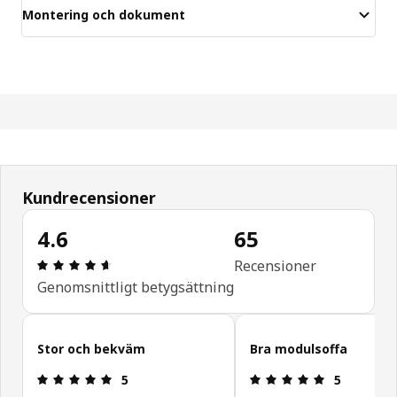
Montering och dokument
Kundrecensioner
4.6
65
Recension: 4.6 utav 5 stjärnor. Totalt antal recen
Recensioner
Genomsnittligt betygsättning
Hoppa över
Stor och bekväm
Bra modulsoffa
Recension: 5 utav 5 stjärnor.
Recension: 5
5
5