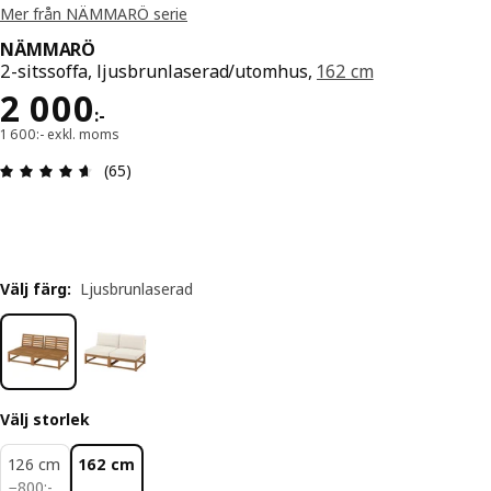
Mer från NÄMMARÖ serie
NÄMMARÖ
2-sitssoffa, ljusbrunlaserad/utomhus,
162 cm
Pris 2000:-
2 000
:
-
1 600:- exkl. moms
Recension: 4.6 utav 5 stjärnor. Totalt antal recen
(65)
Välj färg
:
Ljusbrunlaserad
Välj storlek
126 cm
162 cm
800:-
−
800
:
-