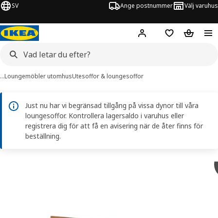
SV
Ange postnummer
Välj varuhus
Hej!
Logga in
Inköpslista
Varukorg
…
Loungemöbler utomhus
Utesoffor & loungesoffor
Just nu har vi begränsad tillgång på vissa dynor till våra
loungesoffor. Kontrollera lagersaldo i varuhus eller
registrera dig för att få en avisering när de åter finns för
beställning.
NÄMMARÖ bilder
er bilder