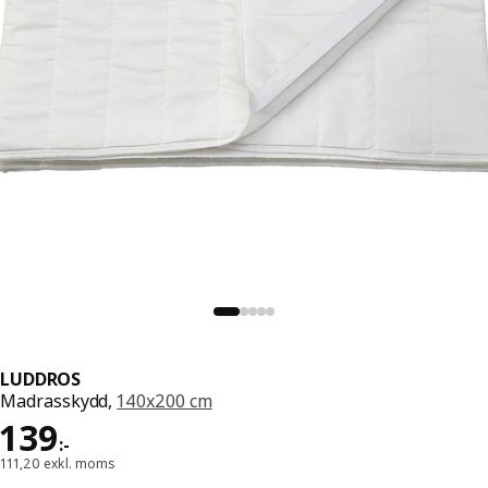
LUDDROS
Madrasskydd,
140x200 cm
Pris 139:-
139
:
-
111,20 exkl. moms