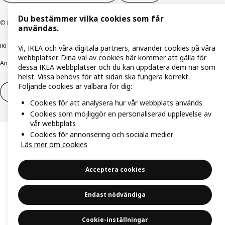
Du bestämmer vilka cookies som får
© Inter IKEA Systems B.V. 1999-2026
användas.
IKEA Family integritetspolicy
Integritetspolicy
Cookiepolicy
Vi, IKEA och våra digitala partners, använder cookies på våra
webbplatser. Dina val av cookies här kommer att gälla för
Ansvarsfullt avslöjandepolicy
E-post
Köp- & leveransvillkor
Bolagsinformation
dessa IKEA webbplatser och du kan uppdatera dem när som
helst. Vissa behövs för att sidan ska fungera korrekt.
Följande cookies är valbara för dig:
Utöva ångerrätt
Utöva ångerrätten för tjänster
Cookies för att analysera hur vår webbplats används
Cookies som möjliggör en personaliserad upplevelse av
vår webbplats
Cookies för annonsering och sociala medier
Läs mer om cookies
Acceptera cookies
Endast nödvändiga
Cookie-inställningar