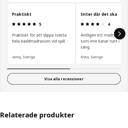
Hoppa över
Praktiskt
Sitter där det ska
Recension: 5 utav 5 stjärnor.
Recension: 4
5
4
Praktiskt för att slippa tvätta
Äntligen ett madrasssky
hela bäddmadrassen vid spill.
som inte kanar runt i so
säng.
Jenny, Sverige
Anna, Sverige
Visa alla recensioner
Relaterade produkter