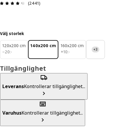
Recension: 4.3 utav 5 stjärnor. Totalt antal rece
(2441)
Välj storlek
120x200 cm
140x200 cm
160x200 cm
+3
20:-
10:-
−
20
:
-
+
10
:
-
Tillgänglighet
Leverans
Kontrollerar tillgänglighet...
Varuhus
Kontrollerar tillgänglighet...