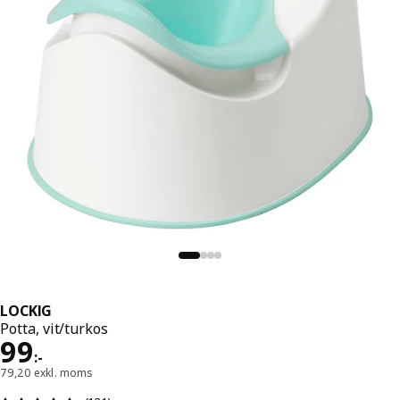
LOCKIG
Potta, vit/turkos
Pris 99:-
99
:
-
79,20 exkl. moms