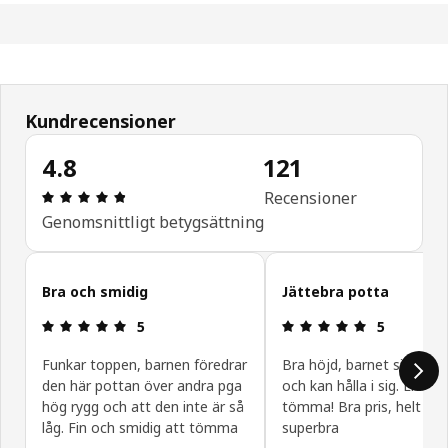
Kundrecensioner
4.8
121
Recension: 4.8 utav 5 stjärnor. Totalt antal recen
Recensioner
Genomsnittligt betygsättning
Hoppa över
Bra och smidig
Jättebra potta
Recension: 5 utav 5 stjärnor.
Recension: 5
5
5
Funkar toppen, barnen föredrar
Bra höjd, barnet sittee j
den här pottan över andra pga
och kan hålla i sig. Enkel 
hög rygg och att den inte är så
tömma! Bra pris, helt enk
låg. Fin och smidig att tömma
superbra