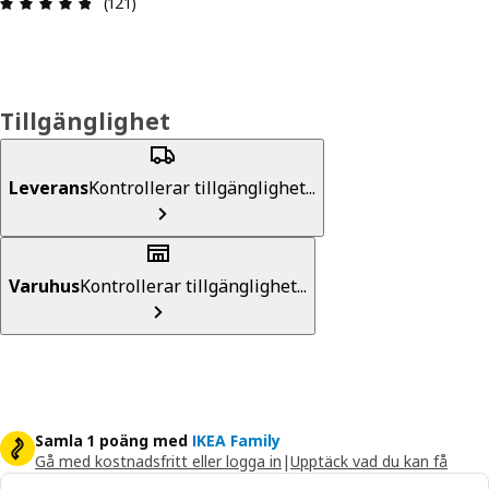
Recension: 4.8 utav 5 stjärnor. Totalt antal recen
(121)
Tillgänglighet
Leverans
Kontrollerar tillgänglighet...
Varuhus
Kontrollerar tillgänglighet...
Samla 1 poäng med
IKEA Family
Gå med kostnadsfritt eller logga in
|
Upptäck vad du kan få