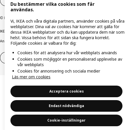
Inställningar för Cookies
SV
Du bestämmer vilka cookies som får
användas.
© Inter IKEA Systems B.V. 1999-2026
Vi, IKEA och våra digitala partners, använder cookies på våra
webbplatser. Dina val av cookies här kommer att gälla för
IKEA Family integritetspolicy
Integritetspolicy
Cookiepolicy
dessa IKEA webbplatser och du kan uppdatera dem när som
helst. Vissa behövs för att sidan ska fungera korrekt.
Ansvarsfullt avslöjandepolicy
E-post
Köp- & leveransvillkor
Bolagsinformation
Följande cookies är valbara för dig:
Cookies för att analysera hur vår webbplats används
Utöva ångerrätt
Utöva ångerrätten för tjänster
Cookies som möjliggör en personaliserad upplevelse av
vår webbplats
Cookies för annonsering och sociala medier
Läs mer om cookies
Acceptera cookies
Endast nödvändiga
Cookie-inställningar