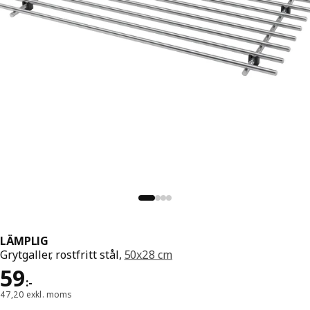
LÄMPLIG
Grytgaller, rostfritt stål,
50x28 cm
Pris 59:-
59
:
-
47,20 exkl. moms