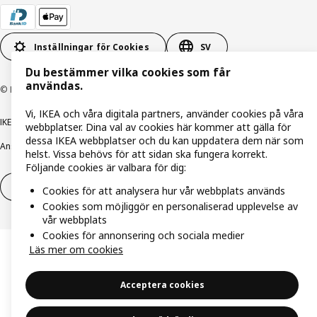
Inställningar för Cookies
SV
Du bestämmer vilka cookies som får
användas.
© Inter IKEA Systems B.V. 1999-2026
Vi, IKEA och våra digitala partners, använder cookies på våra
IKEA Family integritetspolicy
Integritetspolicy
Cookiepolicy
webbplatser. Dina val av cookies här kommer att gälla för
dessa IKEA webbplatser och du kan uppdatera dem när som
Ansvarsfullt avslöjandepolicy
E-post
Köp- & leveransvillkor
Bolagsinformation
helst. Vissa behövs för att sidan ska fungera korrekt.
Följande cookies är valbara för dig:
Utöva ångerrätt
Utöva ångerrätten för tjänster
Cookies för att analysera hur vår webbplats används
Cookies som möjliggör en personaliserad upplevelse av
vår webbplats
Cookies för annonsering och sociala medier
Läs mer om cookies
Acceptera cookies