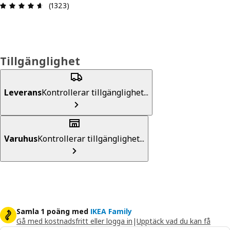
Recension: 4.6 utav 5 stjärnor. Totalt antal rece
(1323)
Tillgänglighet
Leverans
Kontrollerar tillgänglighet...
Varuhus
Kontrollerar tillgänglighet...
Samla 1 poäng med
IKEA Family
Gå med kostnadsfritt eller logga in
|
Upptäck vad du kan få