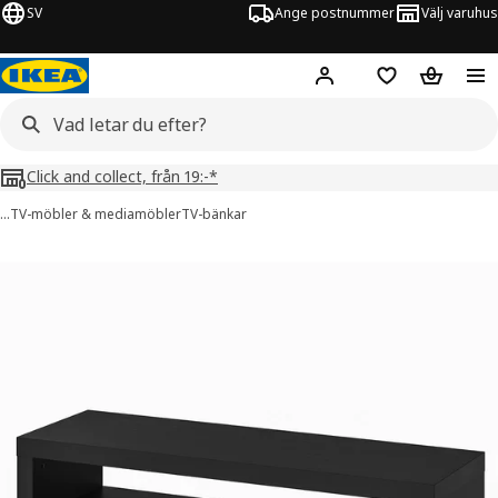
SV
Ange postnummer
Välj varuhus
Hej!
Logga in
Inköpslista
Varukorg
Click and collect, från 19:-*
…
TV-möbler & mediamöbler
TV-bänkar
ACK bilder
er bilder