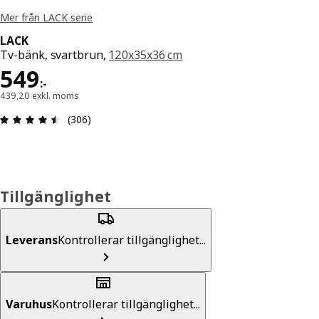
Mer från LACK serie
LACK
Tv-bänk, svartbrun,
120x35x36 cm
Pris 549:-
549
:
-
439,20 exkl. moms
Recension: 4.5 utav 5 stjärnor. Totalt antal recen
(306)
Tillgänglighet
Leverans
Kontrollerar tillgänglighet...
Varuhus
Kontrollerar tillgänglighet...