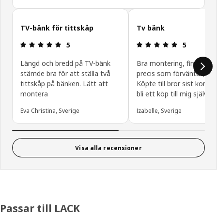
Hoppa över
TV-bänk för tittskåp
Tv bänk
Recension: 5 utav 5 stjärnor.
Recension: 5
5
5
Längd och bredd på TV-bänk
Bra montering, fint utse
stämde bra för att ställa två
precis som förväntat, pris
tittskåp på bänken. Lätt att
Köpte till bror sist komm
montera
bli ett köp till mig själv o
Eva Christina, Sverige
Izabelle, Sverige
Visa alla recensioner
Passar till LACK