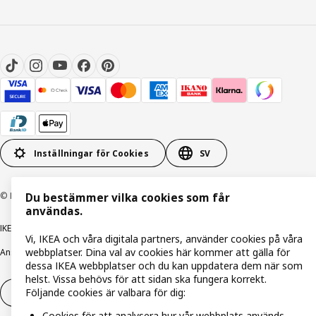
Inställningar för Cookies
SV
© Inter IKEA Systems B.V. 1999-2026
Du bestämmer vilka cookies som får
användas.
IKEA Family integritetspolicy
Integritetspolicy
Cookiepolicy
Vi, IKEA och våra digitala partners, använder cookies på våra
webbplatser. Dina val av cookies här kommer att gälla för
Ansvarsfullt avslöjandepolicy
E-post
Köp- & leveransvillkor
Bolagsinformation
dessa IKEA webbplatser och du kan uppdatera dem när som
helst. Vissa behövs för att sidan ska fungera korrekt.
Följande cookies är valbara för dig:
Utöva ångerrätt
Utöva ångerrätten för tjänster
Cookies för att analysera hur vår webbplats används