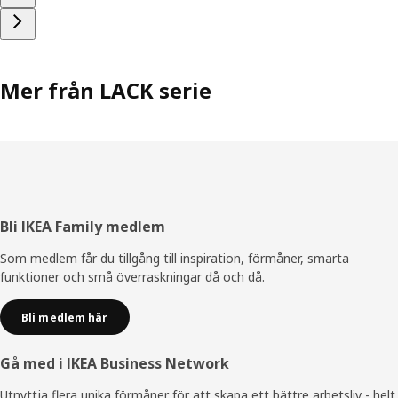
Mer från LACK serie
Sidfot
Bli IKEA Family medlem
Som medlem får du tillgång till inspiration, förmåner, smarta
funktioner och små överraskningar då och då.
Bli medlem här
Gå med i IKEA Business Network
Utnyttja flera unika förmåner för att skapa ett bättre arbetsliv - helt