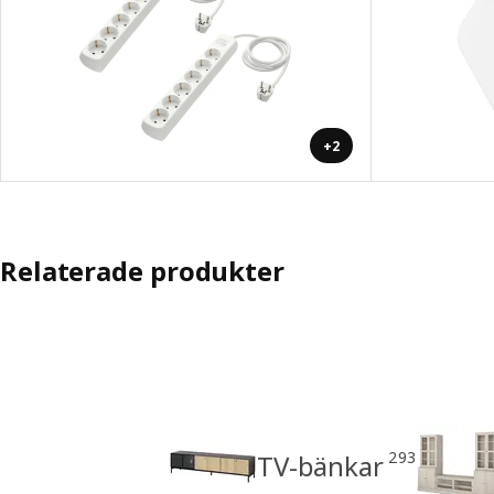
+2
Relaterade produkter
293
TV-bänkar