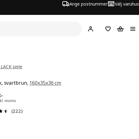
Ange postnummer
Välj varuhus
Hej!
Logga in
Inköpslista
Varukorg
 LACK serie
, svartbrun,
160x35x36 cm
 699:-
:
-
xkl. moms
Recension: 4.5 utav 5 stjärnor. Totalt antal recensioner:
(222)