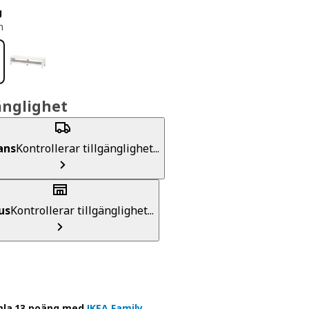
g
n
änglighet
ans
Kontrollerar tillgänglighet...
us
Kontrollerar tillgänglighet...
la 13 poäng med
IKEA Family