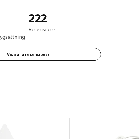
222
n: 4.5 utav 5 stjärnor. Totalt antal recensioner: 222
Recensioner
tygsättning
Visa alla recensioner