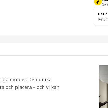
Gå m
Det ä
Return
vriga möbler. Den unika
ta och placera – och vi kan