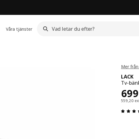
Våra tjänster
Mer från
LACK
Tv-bänk
Pris
699
559,20 e