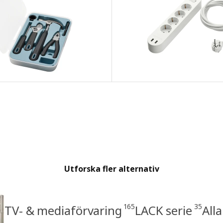
Utforska fler alternativ
165
35
TV- & mediaförvaring
LACK serie
All