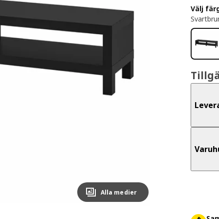
Välj fär
Svartbru
Tillg
Lever
Varuh
Alla medier
Sam