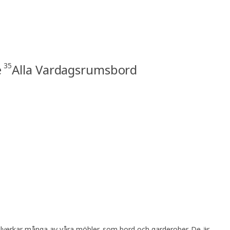
35
e
Alla Vardagsrumsbord
 tillverkar många av våra möbler, som bord och garderober. De är