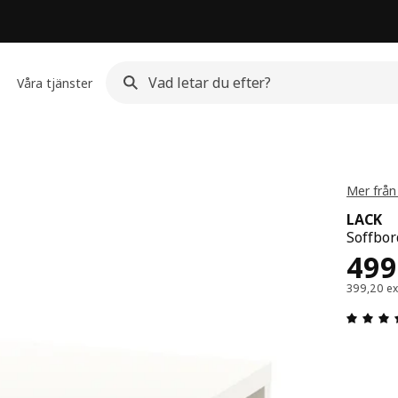
Våra tjänster
Mer från
LACK
Soffbord
Pris
499
399,20 e