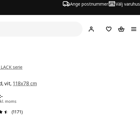
Ange postnummer
Välj varuhus
Hej!
Logga in
Inköpslista
Varukorg
 LACK serie
, vit,
118x78 cm
 499:-
:
-
xkl. moms
Recension: 4.5 utav 5 stjärnor. Totalt antal recensioner: 
(1171)