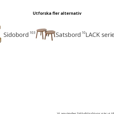
Utforska fler alternativ
103
10
Sidobord
Satsbord
LACK seri
Vi använder lättviktsskivor när vi