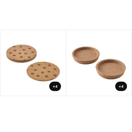
+4
+4