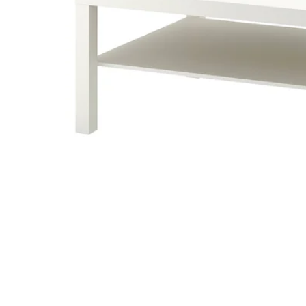
Image zoomed out, normal view