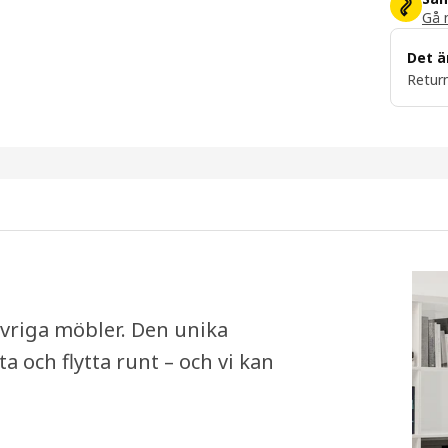
Gå m
Det ä
Return
 övriga möbler. Den unika
a och flytta runt – och vi kan