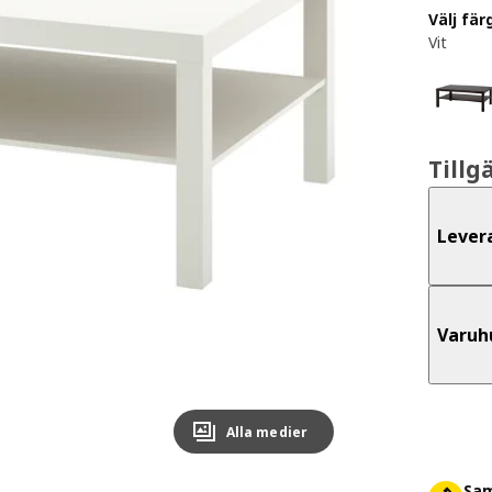
Välj fär
Vit
Tillg
Lever
Varuh
Alla medier
Sam