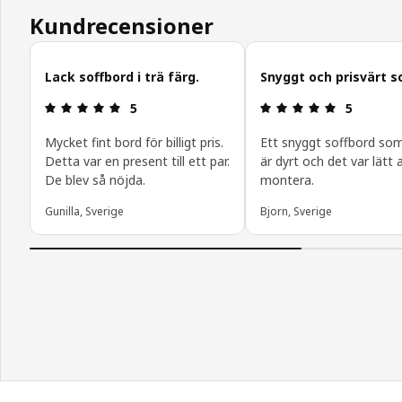
Kundrecensioner
Hoppa över
Lack soffbord i trä färg.
Snyggt och prisvärt s
Recension: 5 utav 5 stjärnor.
Recension: 
5
5
Mycket fint bord för billigt pris.
Ett snyggt soffbord som
Detta var en present till ett par.
är dyrt och det var lätt 
De blev så nöjda.
montera.
Gunilla, Sverige
Bjorn, Sverige