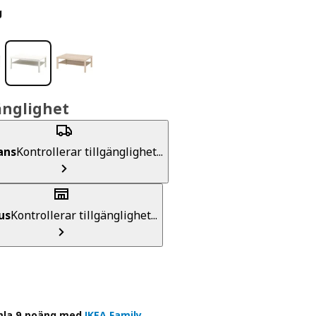
g
änglighet
ans
Kontrollerar tillgänglighet...
us
Kontrollerar tillgänglighet...
la 9 poäng med
IKEA Family