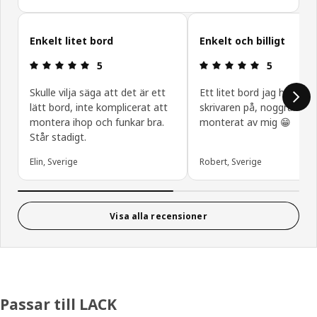
Hoppa över
Enkelt litet bord
Enkelt och billigt
Recension: 5 utav 5 stjärnor.
Recension: 5
5
5
Skulle vilja säga att det är ett
Ett litet bord jag har ställ
lätt bord, inte komplicerat att
skrivaren på, noggrant
montera ihop och funkar bra.
monterat av mig 😁
Står stadigt.
Elin, Sverige
Robert, Sverige
Visa alla recensioner
Passar till LACK