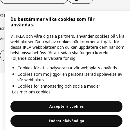
© Inter IKEA Systems B.V. 1999-2026
Du bestämmer vilka cookies som får
användas.
IKEA Family integritetspolicy
Integritetspolicy
Cookiepolicy
Vi, IKEA och våra digitala partners, använder cookies på våra
Ansvarsfullt avslöjandepolicy
E-post
Köp- & leveransvillkor
Bolagsinformation
webbplatser. Dina val av cookies här kommer att gälla för
dessa IKEA webbplatser och du kan uppdatera dem när som
helst. Vissa behövs för att sidan ska fungera korrekt.
Utöva ångerrätt
Utöva ångerrätten för tjänster
Följande cookies är valbara för dig:
Cookies för att analysera hur vår webbplats används
Cookies som möjliggör en personaliserad upplevelse av
vår webbplats
Cookies för annonsering och sociala medier
Läs mer om cookies
Acceptera cookies
Endast nödvändiga