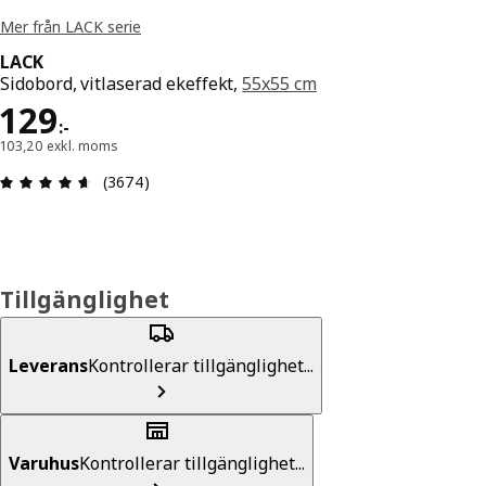
Mer från LACK serie
LACK
Sidobord, vitlaserad ekeffekt,
55x55 cm
Pris 129:-
129
:
-
103,20 exkl. moms
Recension: 4.6 utav 5 stjärnor. Totalt antal rece
(3674)
Tillgänglighet
Leverans
Kontrollerar tillgänglighet...
Varuhus
Kontrollerar tillgänglighet...