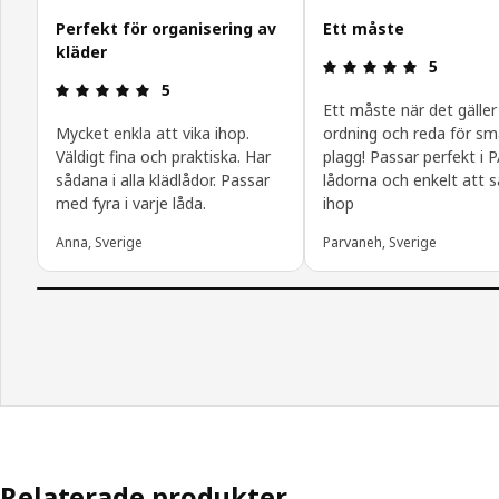
Perfekt för organisering av
Ett måste
kläder
Recension: 
5
Recension: 5 utav 5 stjärnor.
5
Ett måste när det gäller
Mycket enkla att vika ihop.
ordning och reda för s
Väldigt fina och praktiska. Har
plagg! Passar perfekt i 
sådana i alla klädlådor. Passar
lådorna och enkelt att s
med fyra i varje låda.
ihop
Anna, Sverige
Parvaneh, Sverige
Relaterade produkter