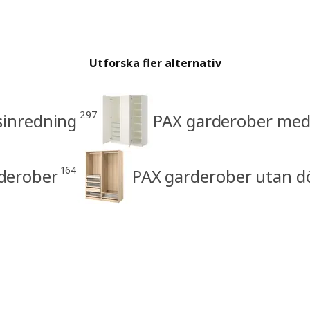
Utforska fler alternativ
297
sinredning
PAX garderober med 
164
rderober
PAX garderober utan d