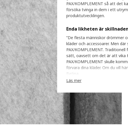
PAX/KOMPLEMENT så att det kan an
försöka tvinga in dem i ett utry
produktutvecklingen.
Enda likheten är skillnade
”De flesta människor drömmer om 
kläder och accessoarer. Men där 
PAX/KOMPLEMENT. Traditionell för
sätt, oavsett om det är att vika 
PAX/KOMPLEMENT skulle komma bort 
förvara dina kläder. Om du vill hä
Betina.
Läs mer
Olika personligheter fick
För att få en bra start på desi
behöver för förvaring. ”Vi börja
att definiera olika personlighete
önskemål och typer av saker som
utgå från personligheter började
storsamlare och familjer lika br