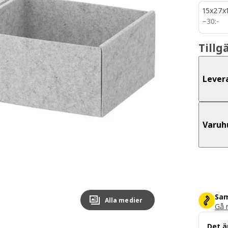
15x27x
30:-
−
30
:
-
Tillg
Lever
Varuh
Sam
Alla medier
Gå m
Det ä