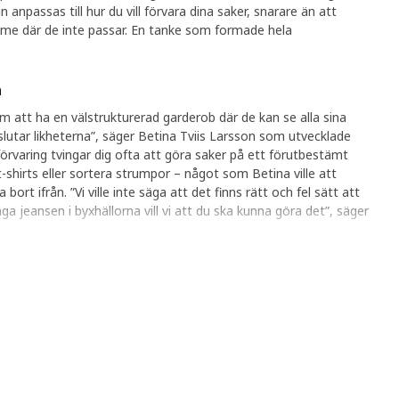
passas till hur du vill förvara dina saker, snarare än att
mme där de inte passar. En tanke som formade hela
n
att ha en välstrukturerad garderob där de kan se alla sina
slutar likheterna”, säger Betina Tviis Larsson som utvecklade
varing tvingar dig ofta att göra saker på ett förutbestämt
t-shirts eller sortera strumpor – något som Betina ville att
ifrån. ”Vi ville inte säga att det finns rätt och fel sätt att
nga jeansen i byxhällorna vill vi att du ska kunna göra det”, säger
 bestämma
gnprocessen fokuserade designteamet på vad olika människor
de med att prata med kollegor i teamet och runt om på IKEA för
r och olika behov. Resultatet blev en stor förteckning över
 behövde förvaras”, säger Benita. Genom att låta designen
 teamet utveckla olika sorters förvaring som skulle passa
a som minimalister och trångbodda. ”Idén som definierade