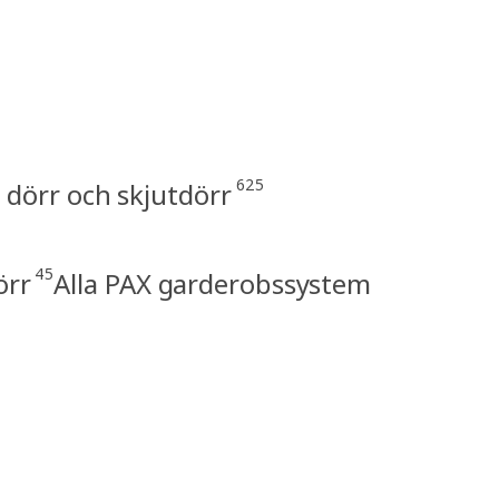
625
dörr och skjutdörr
45
örr
Alla PAX garderobssystem