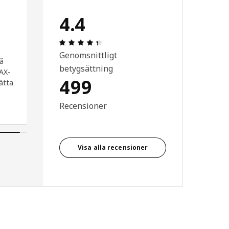
4.4
5 utav 5 stjärnor.
Recension: 4.4 utav 5 stjärnor. Totalt
Genomsnittligt
må
betygsättning
PAX-
499
ätta
Recensioner
Visa alla recensioner