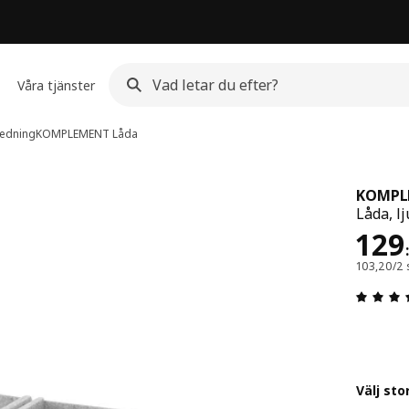
Våra tjänster
redning
KOMPLEMENT
Låda
KOMPL
Låda, l
Pris
129
:
103,20/2 
Välj sto