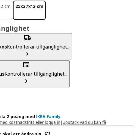
12 cm
25x27x12 cm
änglighet
ans
Kontrollerar tillgänglighet...
us
Kontrollerar tillgänglighet...
la 2 poäng med
IKEA Family
ed kostnadsfritt eller logga in
|
Upptäck vad du kan få
r okej att ändra sig