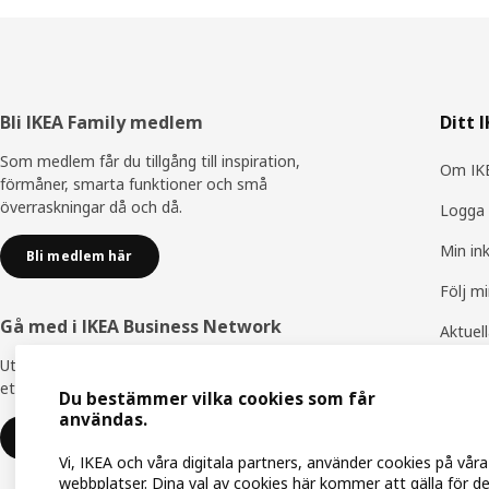
Sidfot
Bli IKEA Family medlem
Ditt 
Som medlem får du tillgång till inspiration,
Om IKE
förmåner, smarta funktioner och små
överraskningar då och då.
Logga 
Min in
Bli medlem här
Följ m
Gå med i IKEA Business Network
Aktuel
Utnyttja flera unika förmåner för att skapa
IKEA F
ett bättre arbetsliv - helt kostnadsfritt.
Du bestämmer vilka cookies som får
IKEA Fa
användas.
Gå med eller logga in
Vi, IKEA och våra digitala partners, använder cookies på våra
webbplatser. Dina val av cookies här kommer att gälla för d