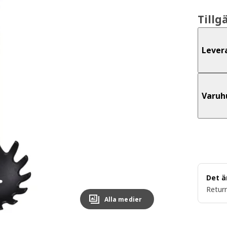
Tillg
Lever
Varuh
Det ä
Return
Alla medier