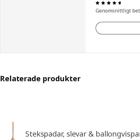
Recensio
Genomsnittligt be
Relaterade produkter
Stekspadar, slevar & ballongvispa