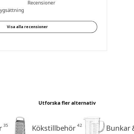
n: 4.6 utav 5 stjärnor. Totalt antal recensioner: 107
Recensioner
tygsättning
Visa alla recensioner
Utforska fler alternativ
35
42
r
Kökstillbehör
Bunkar 