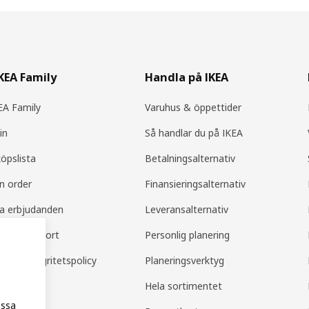
IKEA Family
Handla på IKEA
A Family
Varuhus & öppettider
in
Så handlar du på IKEA
köpslista
Betalningsalternativ
in order
Finansieringsalternativ
la erbjudanden
Leveransalternativ
amily support
Personlig planering
mily integritetspolicy
Planeringsverktyg
Hela sortimentet
essa