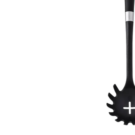
Image zoomed out, normal view