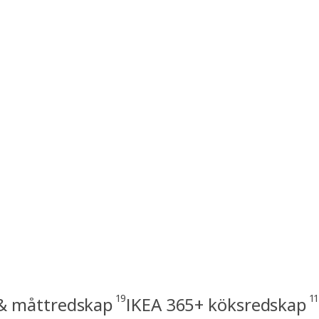
19
11
& måttredskap
IKEA 365+ köksredskap