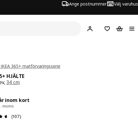
Ange postnummer
Välj varuhus
Hej!
Logga in
Inköpslista
Varukorg
 IKEA 365+ matförvaringsserie
65+ HJÄLTE
ev,
34 cm
 49:-
år inom kort
l. moms
Recension: 4.6 utav 5 stjärnor. Totalt antal recensioner: 
(107)