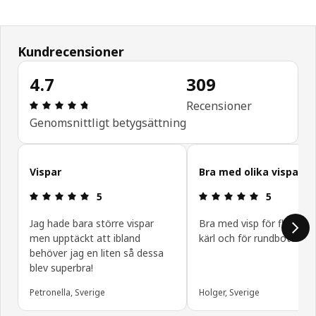
Kundrecensioner
4.7
309
Recension: 4.7 utav 5 stjärnor. Totalt antal recen
Recensioner
Genomsnittligt betygsättning
Hoppa över
Vispar
Bra med olika vispar
Recension: 5 utav 5 stjärnor.
Recension: 5
5
5
Jag hade bara större vispar
Bra med visp för flatbot
men upptäckt att ibland
kärl och för rundbottnat k
behöver jag en liten så dessa
blev superbra!
Petronella, Sverige
Holger, Sverige