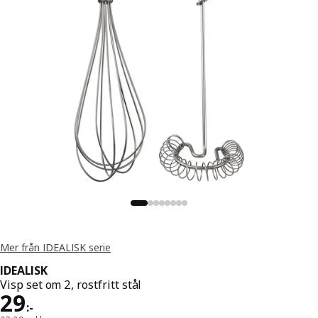
Mer från IDEALISK serie
IDEALISK
Visp set om 2, rostfritt stål
Pris 29:-
29
:
-