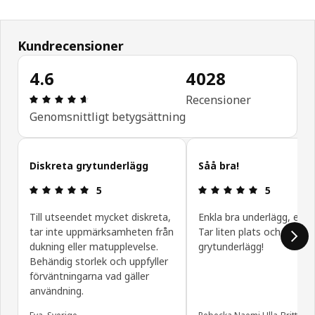
Kundrecensioner
4.6
4028
Recension: 4.6 utav 5 stjärnor. Totalt antal rece
Recensioner
Genomsnittligt betygsättning
Hoppa över
Diskreta grytunderlägg
Såå bra!
Recension: 5 utav 5 stjärnor.
Recension: 5
5
5
Till utseendet mycket diskreta,
Enkla bra underlägg, en fa
tar inte uppmärksamheten från
Tar liten plats och är per
dukning eller matupplevelse.
grytunderlägg!
Behändig storlek och uppfyller
förväntningarna vad gäller
användning.