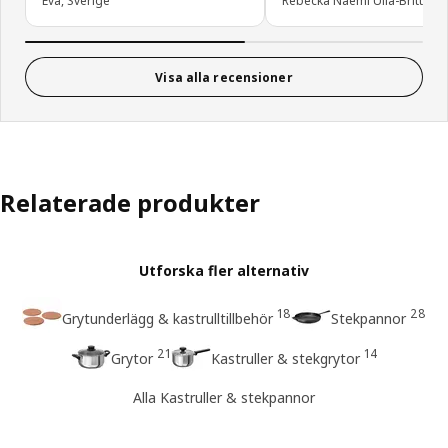
Eva, Sverige
Rebecka Naemi Ulla-Britt, Sv
Visa alla recensioner
Relaterade produkter
Utforska fler alternativ
18
28
Grytunderlägg & kastrulltillbehör
Stekpannor
21
14
Grytor
Kastruller & stekgrytor
Alla Kastruller & stekpannor