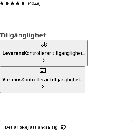
Recension: 4.6 utav 5 stjärnor. Totalt antal rece
(4028)
Tillgänglighet
Leverans
Kontrollerar tillgänglighet...
Varuhus
Kontrollerar tillgänglighet...
Det är okej att ändra sig