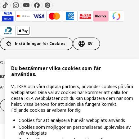
Inställningar för Cookies
SV
© Inter IKEA Systems B.V. 1999-2026
Du bestämmer vilka cookies som får
användas.
IKEA Family integritetspolicy
Integritetspolicy
Cookiepolicy
Vi, IKEA och våra digitala partners, använder cookies på våra
Ansvarsfullt avslöjandepolicy
E-post
Köp- & leveransvillkor
Bolagsinformation
webbplatser. Dina val av cookies här kommer att gälla för
dessa IKEA webbplatser och du kan uppdatera dem när som
helst. Vissa behövs för att sidan ska fungera korrekt.
Utöva ångerrätt
Utöva ångerrätten för tjänster
Följande cookies är valbara för dig:
Cookies för att analysera hur vår webbplats används
Cookies som möjliggör en personaliserad upplevelse av
vår webbplats