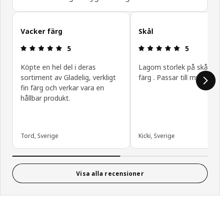
Hoppa över
Vacker färg
Skål
Recension: 5 utav 5 stjärnor.
Recension: 5
5
5
Köpte en hel del i deras
Lagom storlek på skålen.
sortiment av Gladelig, verkligt
färg . Passar till mycket
fin färg och verkar vara en
hållbar produkt.
Tord, Sverige
Kicki, Sverige
Visa alla recensioner