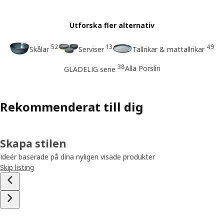
Utforska fler alternativ
52
13
49
Skålar
Serviser
Tallrikar & mattallrikar
38
Alla Porslin
GLADELIG serie
Rekommenderat till dig
Skapa stilen
Ideér baserade på dina nyligen visade produkter
Skip listing