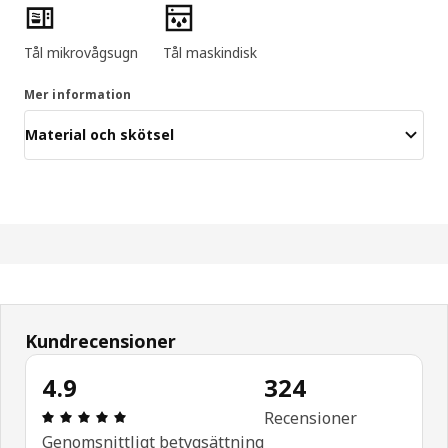
Produktens egenskaper
Tål mikrovågsugn
Tål maskindisk
Mer information
Material och skötsel
Kundrecensioner
4.9
324
Recension: 4.9 utav 5 stjärnor. Totalt antal recen
Recensioner
Genomsnittligt betygsättning