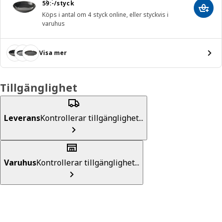
Pris 59:-/styck
59
:
-
/styck
Lägg 
Köps i antal om 4 styck online, eller styckvis i
varuhus
Visa mer
Tillgänglighet
Leverans
Kontrollerar tillgänglighet...
Varuhus
Kontrollerar tillgänglighet...