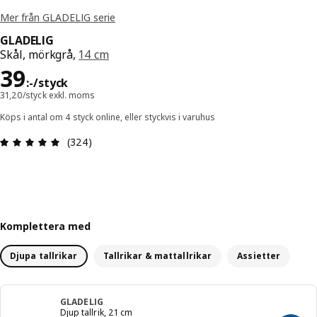
Mer från GLADELIG serie
GLADELIG
Skål, mörkgrå,
14 cm
Pris 39:-/styck
39
:
-
/styck
31,20/styck exkl. moms
Köps i antal om 4 styck online, eller styckvis i varuhus
Recension: 4.9 utav 5 stjärnor. Totalt antal rece
(324)
Komplettera med
Djupa tallrikar
Tallrikar & mattallrikar
Assietter
GLADELIG
Djup tallrik, 21 cm