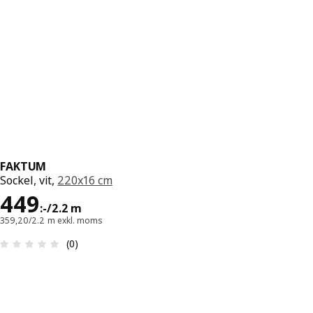
FAKTUM
Sockel, vit,
220x16 cm
Pris 449:-/2.2 m
449
:
-
/2.2 m
359,20/2.2 m exkl. moms
Recension: 0 utav 5 stjärnor. Totalt antal recensi
(0)