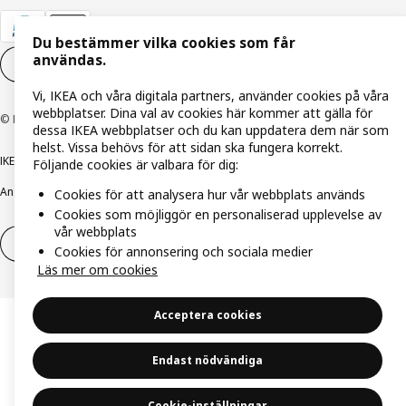
Du bestämmer vilka cookies som får
användas.
Inställningar för Cookies
SV
Vi, IKEA och våra digitala partners, använder cookies på våra
webbplatser. Dina val av cookies här kommer att gälla för
© Inter IKEA Systems B.V. 1999-2026
dessa IKEA webbplatser och du kan uppdatera dem när som
helst. Vissa behövs för att sidan ska fungera korrekt.
IKEA Family integritetspolicy
Integritetspolicy
Cookiepolicy
Följande cookies är valbara för dig:
Ansvarsfullt avslöjandepolicy
E-post
Köp- & leveransvillkor
Bolagsinformation
Cookies för att analysera hur vår webbplats används
Cookies som möjliggör en personaliserad upplevelse av
vår webbplats
Utöva ångerrätt
Utöva ångerrätten för tjänster
Cookies för annonsering och sociala medier
Läs mer om cookies
Acceptera cookies
Endast nödvändiga
Cookie-inställningar