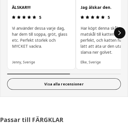
ÄLSKAR!!!
Jag älskar den.
Recension: 5 utav 5 stjärnor.
Recension: 5
5
5
Vi använder dessa varje dag,
Har köpt denna skålen s
har dem till soppa, gröt, glass
matskål till katten. Den ä
etc. Perfekt storlek och
perfekt, och katten har 
MYCKET vackra.
lätt att äta ur den utan o
slarva ner golvet.
Jenny, Sverige
Elke, Sverige
Visa alla recensioner
Passar till FÄRGKLAR