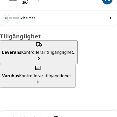
Lägg 
Pris 29:-
29
:
-
Visa mer
Tillgänglighet
Leverans
Kontrollerar tillgänglighet...
Varuhus
Kontrollerar tillgänglighet...