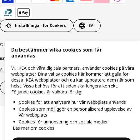
Inställningar för Cookies
SV
© Inter IKEA Systems B.V. 1999-2026
Du bestämmer vilka cookies som får
användas.
IKEA Family integritetspolicy
Integritetspolicy
Cookiepolicy
Vi, IKEA och våra digitala partners, använder cookies på våra
Ansvarsfullt avslöjandepolicy
E-post
Köp- & leveransvillkor
Bolagsinformation
webbplatser. Dina val av cookies här kommer att gälla för
dessa IKEA webbplatser och du kan uppdatera dem när som
helst. Vissa behövs för att sidan ska fungera korrekt.
Utöva ångerrätt
Utöva ångerrätten för tjänster
Följande cookies är valbara för dig:
Cookies för att analysera hur vår webbplats används
Cookies som möjliggör en personaliserad upplevelse av
vår webbplats
Cookies för annonsering och sociala medier
Läs mer om cookies