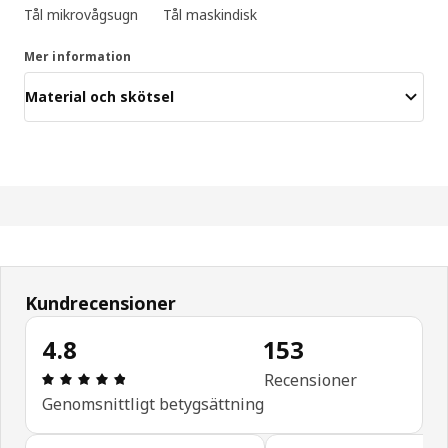
Tål mikrovågsugn
Tål maskindisk
Mer information
Material och skötsel
Kundrecensioner
4.8
153
Recension: 4.8 utav 5 stjärnor. Totalt antal recen
Recensioner
Genomsnittligt betygsättning
Hoppa över