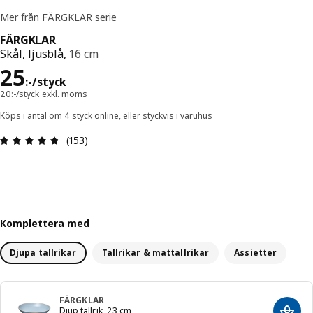
Mer från FÄRGKLAR serie
FÄRGKLAR
Skål, ljusblå,
16 cm
Pris 25:-/styck
25
:
-
/styck
20:-/styck exkl. moms
Köps i antal om 4 styck online, eller styckvis i varuhus
Recension: 4.8 utav 5 stjärnor. Totalt antal recen
(153)
Komplettera med
Djupa tallrikar
Tallrikar & mattallrikar
Assietter
FÄRGKLAR
Djup tallrik, 23 cm