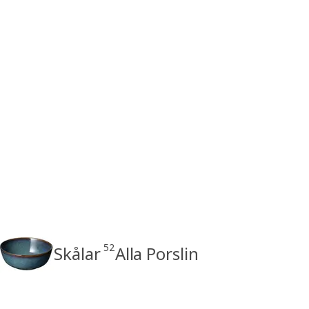
52
Skålar
Alla Porslin