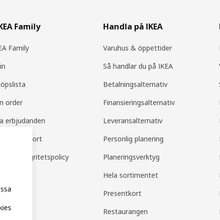
IKEA Family
Handla på IKEA
A Family
Varuhus & öppettider
in
Så handlar du på IKEA
köpslista
Betalningsalternativ
in order
Finansieringsalternativ
la erbjudanden
Leveransalternativ
amily support
Personlig planering
mily integritetspolicy
Planeringsverktyg
Hela sortimentet
essa
Presentkort
kies
Restaurangen