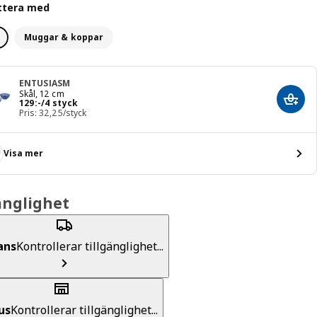
ttera med
Muggar & koppar
ENTUSIASM
Skål, 12 cm
Pris 129:-/4 styck
129
:
-
/4 styck
Lägg 
Pris: 32,25/styck
Visa mer
änglighet
ans
Kontrollerar tillgänglighet...
us
Kontrollerar tillgänglighet...