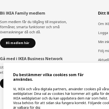
Sidfot
Bli IKEA Family medlem
Ditt 
Som medlem får du tillgång till inspiration,
Om IKE
förmåner, smarta funktioner och små
överraskningar då och då.
Logga 
Min in
Bli medlem här
Följ m
Gå med i IKEA Business Network
Aktuel
Utnyttja flera unika förmåner för att skapa
IKEA F
ett bättre arbetsliv - helt kostnadsfritt.
Du bestämmer vilka cookies som får
IKEA Fa
användas.
Gå med eller logga in
Vi, IKEA och våra digitala partners, använder cookies på våra
webbplatser. Dina val av cookies här kommer att gälla för d
IKEA webbplatser och du kan uppdatera dem när som helst.
Vissa behövs för att sidan ska fungera korrekt. Följande coo
är valbara för dig: