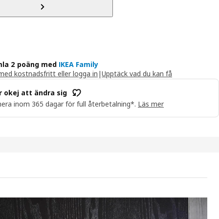
la 2 poäng med
IKEA Family
ed kostnadsfritt eller logga in
|
Upptäck vad du kan få
r okej att ändra sig
era inom 365 dagar för full återbetalning*.
Läs mer
IASM Assiett, mönstrad/blå, 18 cm