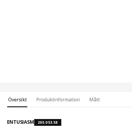
Översikt
Produktinformation
Mått
ENTUSIASM
205.053.58