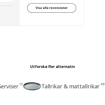
Visa alla recensioner
Utforska fler alternativ
13
49
Serviser
Tallrikar & mattallrikar