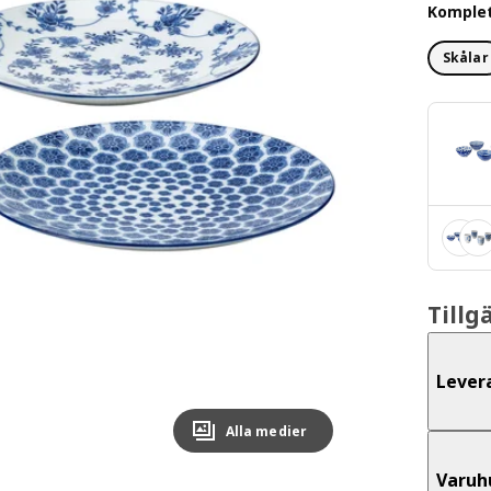
Komple
Skålar
Tillg
Lever
Alla medier
Varuh