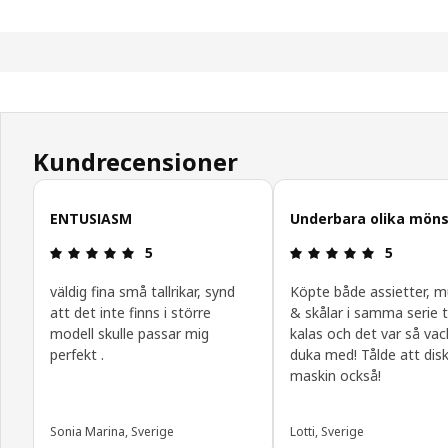
Kundrecensioner
Hoppa över
ENTUSIASM
Underbara olika möns
Recension: 5 utav 5 stjärnor.
Recension: 
5
5
väldig fina små tallrikar, synd
Köpte både assietter, 
att det inte finns i större
& skålar i samma serie ti
modell skulle passar mig
kalas och det var så vac
perfekt .
duka med! Tålde att disk
maskin också!
Sonia Marina, Sverige
Lotti, Sverige