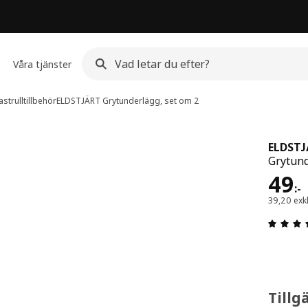
Våra tjänster
strulltillbehör
ELDSTJÄRT
Grytunderlägg, set om 2
ELDST
Grytund
Pris
49
:
-
39,20 exk
Tillg