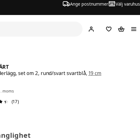
Ange postnummer
Välj varuhus
Hej!
Logga in
Inköpslista
Varukorg
JÄRT
erlägg, set om 2, rund/svart svartblå,
19 cm
 49:-
l. moms
Recension: 4.4 utav 5 stjärnor. Totalt antal recensioner: 
(17)
änglighet