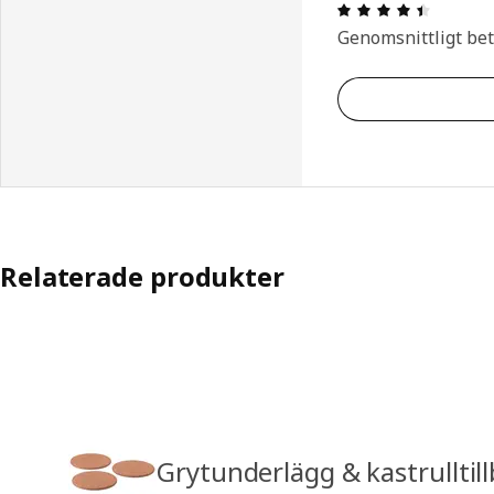
Recensio
Genomsnittligt be
Relaterade produkter
Grytunderlägg & kastrulltil