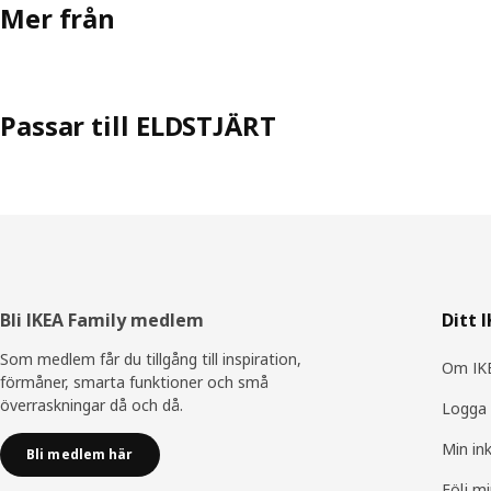
Mer från
Passar till ELDSTJÄRT
Sidfot
Bli IKEA Family medlem
Ditt 
Som medlem får du tillgång till inspiration,
Om IKE
förmåner, smarta funktioner och små
överraskningar då och då.
Logga 
Min in
Bli medlem här
Följ m