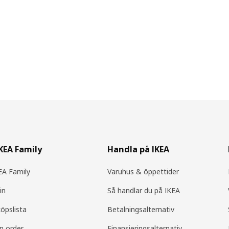
IKEA Family
Handla på IKEA
A Family
Varuhus & öppettider
in
Så handlar du på IKEA
köpslista
Betalningsalternativ
in order
Finansieringsalternativ