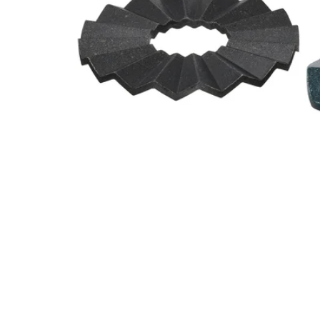
Image zoomed out, normal view