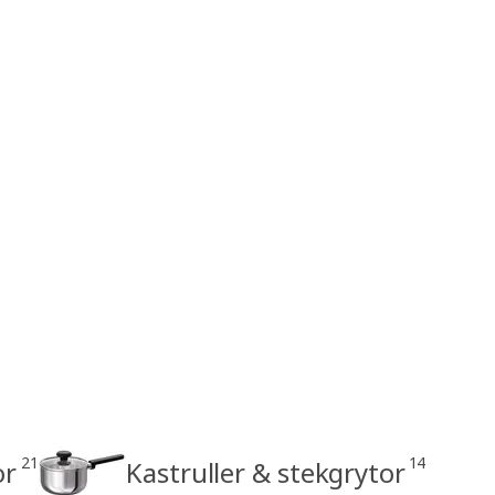
21
14
or
Kastruller & stekgrytor