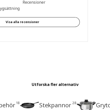
n: 4.4 utav 5 stjärnor. Totalt antal recensioner: 17
Recensioner
tygsättning
Visa alla recensioner
Utforska fler alternativ
18
28
lbehör
Stekpannor
Gryt