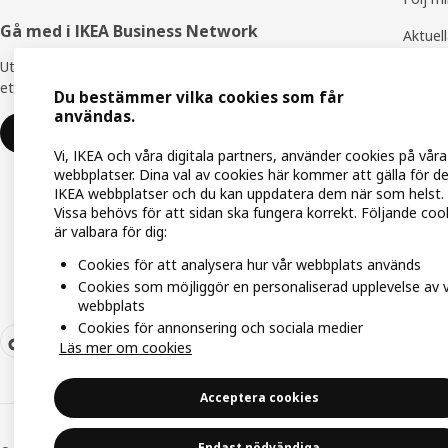
Gå med i IKEA Business Network
Aktuel
Utnyttja flera unika förmåner för att skapa
IKEA F
ett bättre arbetsliv - helt kostnadsfritt.
Du bestämmer vilka cookies som får
IKEA Fa
användas.
Gå med eller logga in
Vi, IKEA och våra digitala partners, använder cookies på våra
webbplatser. Dina val av cookies här kommer att gälla för d
IKEA webbplatser och du kan uppdatera dem när som helst.
Vissa behövs för att sidan ska fungera korrekt. Följande coo
är valbara för dig:
Cookies för att analysera hur vår webbplats används
Cookies som möjliggör en personaliserad upplevelse av 
webbplats
Cookies för annonsering och sociala medier
Läs mer om cookies
Acceptera cookies
Endast nödvändiga