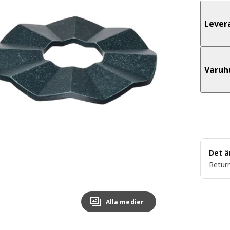
Lever
Varuh
Det ä
Return
Alla medier