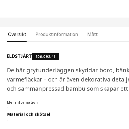
Översikt
Produktinformation
Mått
ELDSTJÄRT
506.092.41
De här grytunderläggen skyddar bord, bänk
värmefläckar – och är även dekorativa detalj
och sammanpressad bambu som skapar ett var
Mer information
Material och skötsel