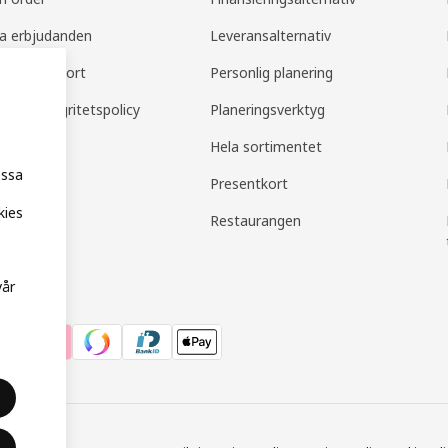
la erbjudanden
Leveransalternativ
amily support
Personlig planering
mily integritetspolicy
Planeringsverktyg
Hela sortimentet
essa
Presentkort
kies
Restaurangen
vår