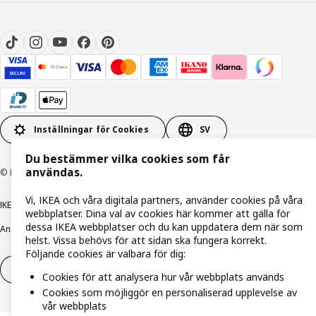
Inställningar för Cookies
SV
Du bestämmer vilka cookies som får
användas.
© Inter IKEA Systems B.V. 1999-2026
Vi, IKEA och våra digitala partners, använder cookies på våra
IKEA Family integritetspolicy
Integritetspolicy
Cookiepolicy
webbplatser. Dina val av cookies här kommer att gälla för
dessa IKEA webbplatser och du kan uppdatera dem när som
Ansvarsfullt avslöjandepolicy
E-post
Köp- & leveransvillkor
Bolagsinformation
helst. Vissa behövs för att sidan ska fungera korrekt.
Följande cookies är valbara för dig:
Utöva ångerrätt
Utöva ångerrätten för tjänster
Cookies för att analysera hur vår webbplats används
Cookies som möjliggör en personaliserad upplevelse av
vår webbplats