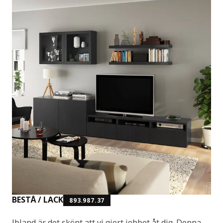
BESTÅ / LACK
893.987.37
Ibland är det skönt att vi gjort jobbet åt dig. Denna