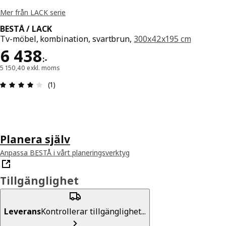
Mer från LACK serie
BESTÅ / LACK
Tv-möbel, kombination, svartbrun,
300x42x195 cm
Pris 6438:-
6 438
:
-
5 150,40 exkl. moms
Recension: 4 utav 5 stjärnor. Totalt antal recensi
(1)
Planera själv
Anpassa BESTÅ i vårt planeringsverktyg
Tillgänglighet
Leverans
Kontrollerar tillgänglighet...