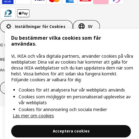
Inställningar för Cookies
SV
Du bestämmer vilka cookies som får
användas.
© Inter IKEA Systems B.V. 1999-2026
Vi, IKEA och våra digitala partners, använder cookies på våra
IKEA Family integritetspolicy
Integritetspolicy
Cookiepolicy
webbplatser. Dina val av cookies här kommer att gälla för
dessa IKEA webbplatser och du kan uppdatera dem när som
Ansvarsfullt avslöjandepolicy
E-post
Köp- & leveransvillkor
Bolagsinformation
helst. Vissa behövs för att sidan ska fungera korrekt.
Följande cookies är valbara för dig:
Utöva ångerrätt
Utöva ångerrätten för tjänster
Cookies för att analysera hur vår webbplats används
Cookies som möjliggör en personaliserad upplevelse av
vår webbplats
Cookies för annonsering och sociala medier
Läs mer om cookies
Acceptera cookies