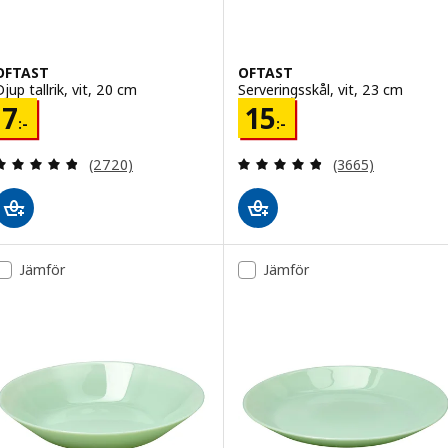
OFTAST
OFTAST
jup tallrik, vit, 20 cm
Serveringsskål, vit, 23 cm
Pris 7:-
Pris 15:-
7
15
:-
:-
Recensera: 4.8 utav 5 stjärnor. Totalt antal recens
Recensera: 4.8 ut
(2720)
(3665)
Jämför
Jämför