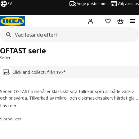
SV
Ange postnummer
Välj varuhus
Hej!
Logga in
Inköpslista
Varukorg
OFTAST serie
Serier
Click and collect, från 19:-*
Serien OFTAST innehåller klassiskt vita tallrikar som är både vackra
och prisvärda. Tillverkad av mikro- och diskmaskinsäkert härdat glas,
ser de bra ut på egen hand. Men du kan även mixa och matcha dina
Läs mer
OFTAST skålar eller tallrikar med andra serier för att skapa en unik
och personlig dukning.
9 produkter
Sortera och filtrera