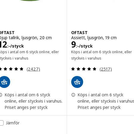
OFTAST
OFTAST
Djup tallrik, ljusgrön, 20 cm
Assiett, ljusgrön, 19 cm
Pris 12:-/styck
Pris 9:-/styck
12
9
:-
/styck
:-
/styck
öps i antal om 6 styck online, eller
Köps i antal om 6 styck online, eller
tyckvis i varuhus
styckvis i varuhus
Recensera: 4.8 utav 5 stjärnor. Totalt antal recens
Recensera: 4.8 ut
(2427)
(2517)
Köps i antal om 6 styck
Köps i antal om 6 styck
online, eller styckvis i varuhus.
online, eller styckvis i varuhus
Priset anges per styck
Priset anges per styck
Jämför