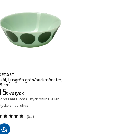
OFTAST
Skål, ljusgrön grön/prickmönster,
15 cm
Pris 15:-/styck
15
:-
/styck
öps i antal om 6 styck online, eller
tyckvis i varuhus
Recensera: 4.8 utav 5 stjärnor. Totalt antal recens
(65)