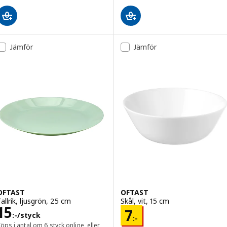
Jämför
Jämför
OFTAST
OFTAST
Tallrik, ljusgrön, 25 cm
Skål, vit, 15 cm
Pris 15:-/styck
15
Pris 7:-
7
:-
/styck
:-
öps i antal om 6 styck online, eller