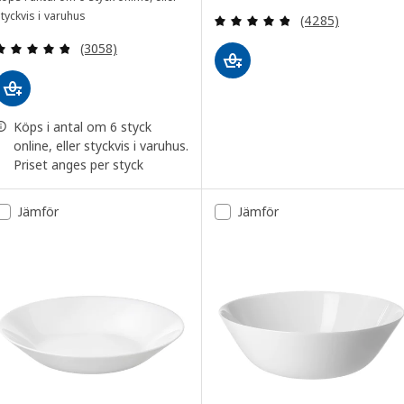
tyckvis i varuhus
Recensera: 4.8 ut
(4285)
Recensera: 4.8 utav 5 stjärnor. Totalt antal recens
(3058)
Köps i antal om 6 styck
online, eller styckvis i varuhus.
Priset anges per styck
Jämför
Jämför