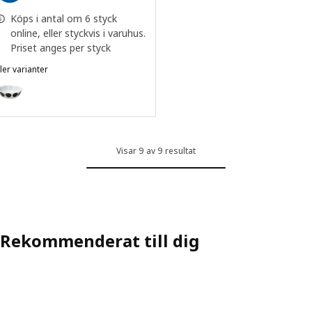
Köps i antal om 6 styck
online, eller styckvis i varuhus.
Priset anges per styck
ler varianter
OFTAST
ariant: OFTAST, Skål, vit svart/prickmönster, 15 cm
Visar 9 av 9 resultat
Rekommenderat till dig