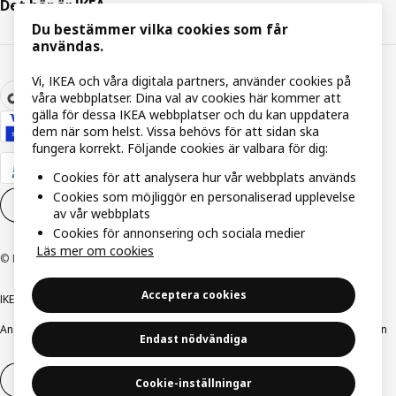
Det här är IKEA
Du bestämmer vilka cookies som får
användas.
Vi, IKEA och våra digitala partners, använder cookies på
våra webbplatser. Dina val av cookies här kommer att
gälla för dessa IKEA webbplatser och du kan uppdatera
dem när som helst. Vissa behövs för att sidan ska
fungera korrekt. Följande cookies är valbara för dig:
Cookies för att analysera hur vår webbplats används
Cookies som möjliggör en personaliserad upplevelse
Inställningar för Cookies
SV
av vår webbplats
Cookies för annonsering och sociala medier
Läs mer om cookies
© Inter IKEA Systems B.V. 1999-2026
Acceptera cookies
IKEA Family integritetspolicy
Integritetspolicy
Cookiepolicy
Ansvarsfullt avslöjandepolicy
E-post
Köp- & leveransvillkor
Bolagsinformation
Endast nödvändiga
Utöva ångerrätt
Utöva ångerrätten för tjänster
Cookie-inställningar