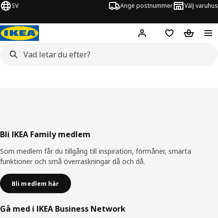
SV
Ange postnummer
Välj varuhus
Hej!
Logga in
Inköpslista
Varukorg
Sidfot
Bli IKEA Family medlem
Som medlem får du tillgång till inspiration, förmåner, smarta
funktioner och små överraskningar då och då.
Bli medlem här
Gå med i IKEA Business Network