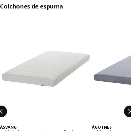
Colchones de espuma
Saltar lista
ÅSVANG
ÅGOTNES