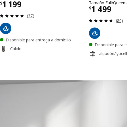
Precio $ 1199
1 199
Tamaño Full/Queen 
$
Precio $ 
1 499
$
Revisa: 4.8 de 5 estrellas. Total opiniones:
(37)
Revisa
(80)
Disponible para entrega a domicilio
Disponible para e
Cálido
algodón/lyocel