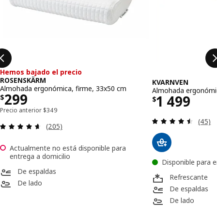
Hemos bajado el precio
ROSENSKÄRM
KVARNVEN
Almohada ergonómica, firme, 33x50 cm
Almohada ergonómic
Precio $ 299
299
Precio $ 
1 499
$
$
Precio anterior $ 349
Precio anterior
$
349
Revisa
(45)
Revisa: 4.6 de 5 estrellas. Total opiniones:
(205)
Actualmente no está disponible para
entrega a domicilio
Disponible para e
De espaldas
Refrescante
De lado
De espaldas
De lado