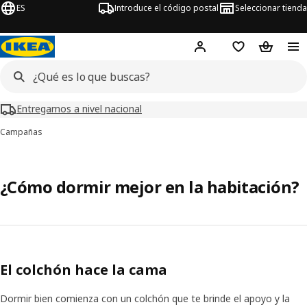
ES
Introduce el código postal
Seleccionar tienda
Hej!
Inicia sesión o regí
Lista de la com
Carrito 
Entregamos a nivel nacional
Campañas
¿Cómo dormir mejor en la habitación?
El colchón hace la cama
Dormir bien comienza con un colchón que te brinde el apoyo y la