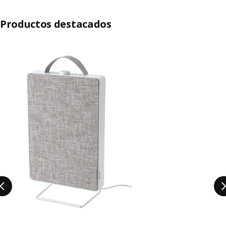
Productos destacados
Saltar lista