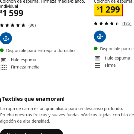
Colchón de espuma, Firmeza media/blanco,
Colchón de espuma, f
Individual
Precio $ 
1 299
$
Precio $ 1599
1 599
$
Revisa
(185)
Revisa: 4.7 de 5 estrellas. Total opiniones:
(80)
Disponible para e
Disponible para entrega a domicilio
Hule espuma
Hule espuma
Firme
Firmeza media
¡Textiles que enamoran!
La ropa de cama es un gran aliado para un descanso profundo.
Prueba nuestras frescas y suaves fundas nórdicas tejidas con hilo de
algodón de alta densidad.