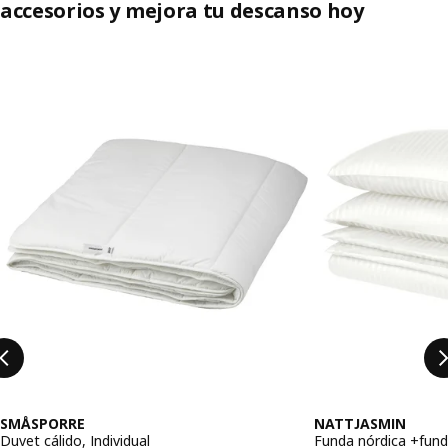
accesorios y mejora tu descanso hoy
Saltar lista
SMÅSPORRE
NATTJASMIN
Duvet cálido, Individual
Funda nórdica +fund