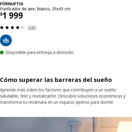
FÖRNUFTIG
Purificador de aire, blanco, 31x45 cm
Precio $ 1999
1 999
$
Revisa: 4.3 de 5 estrellas. Total opiniones:
(20)
Disponible para entrega a domicilio
Cómo superar las barreras del sueño
Aprende más sobre los factores que contribuyen a un sueño
saludable, feliz y revitalizante. Descubre soluciones económicas y
transforma tu recámara en un espacio óptimo para dormir.
Saltar lista