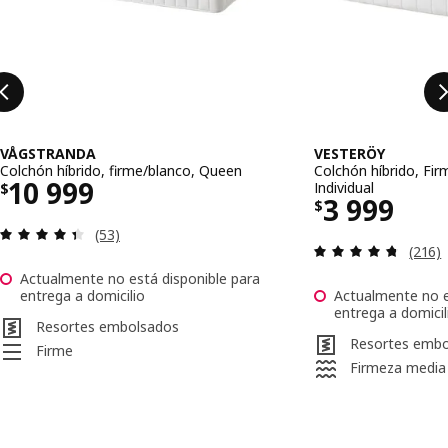
VÅGSTRANDA
VESTERÖY
Colchón híbrido, firme/blanco, Queen
Colchón híbrido, Fi
Precio $ 10999
10 999
Individual
$
Precio $ 
3 999
$
Revisa: 4.4 de 5 estrellas. Total opiniones:
(53)
Revisa
(216)
Actualmente no está disponible para
entrega a domicilio
Actualmente no e
entrega a domicil
Resortes embolsados
Resortes emb
Firme
Firmeza media