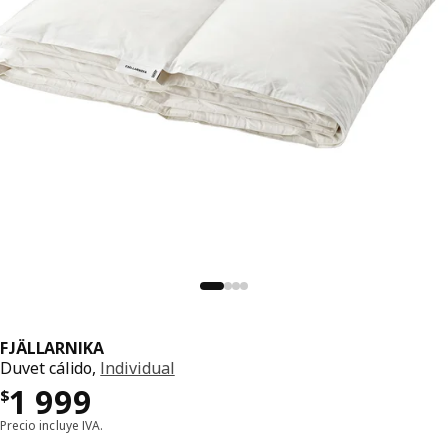
FJÄLLARNIKA
Duvet cálido,
Individual
Precio $ 1999
1 999
$
Precio incluye IVA.