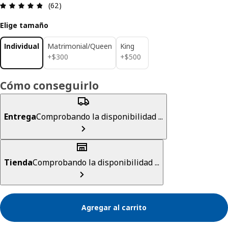
Revisión: 4.8 fuera de 5 estrellas. Revisiones tot
(62)
Elige tamaño
Individual
Matrimonial/Queen
King
$ 300
$ 500
+
$
300
+
$
500
Cómo conseguirlo
Entrega
Comprobando la disponibilidad ...
Tienda
Comprobando la disponibilidad ...
Agregar al carrito