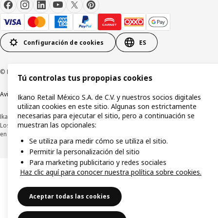
Configuración de cookies
ES
© Inter IKEA Systems B.V.1999-2026
Tú controlas tus propopias cookies
Aviso de privacidad
Política de cookies
Términos y condiciones de uso
Ikano Retail México S.A. de C.V. y nuestros socios digitales
utilizan cookies en este sitio. Algunas son estrictamente
necesarias para ejecutar el sitio, pero a continuación se
Ikano Retail México, S.A. de C.V.
muestran las opcionales:
Los precios publicados en este sitio web, catálogo digital, tiendas, así como
en cualquier otro medio, se encuentran en pesos mexicanos e incluyen IVA.
Se utiliza para medir cómo se utiliza el sitio.
Permitir la personalización del sitio
Para marketing publicitario y redes sociales
Haz clic aquí para conocer nuestra política sobre cookies.
Aceptar todas las cookies