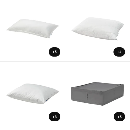
+5
+4
+3
+5