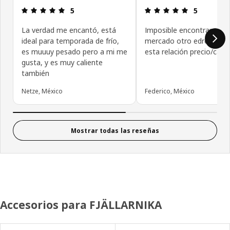
Revisión: 5 fuera de 5 estrellas.
Revisión: 5 f
5
5
La verdad me encantó, está
Imposible encontrar en el
ideal para temporada de frío,
mercado otro edredón c
es muuuy pesado pero a mi me
esta relación precio/calid
gusta, y es muy caliente
también
Netze, México
Federico, México
Mostrar todas las reseñas
Accesorios para FJÄLLARNIKA