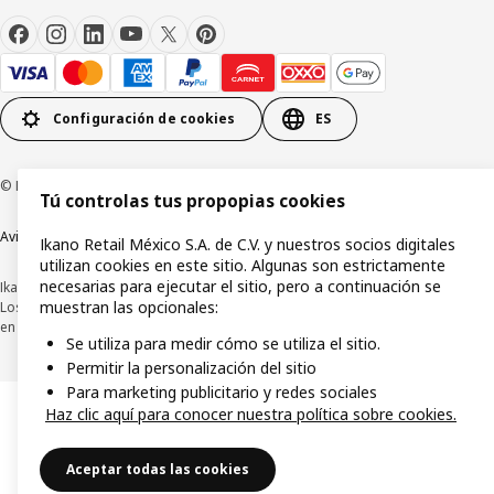
Configuración de cookies
ES
© Inter IKEA Systems B.V.1999-2026
Tú controlas tus propopias cookies
Aviso de privacidad
Política de cookies
Términos y condiciones de uso
Ikano Retail México S.A. de C.V. y nuestros socios digitales
utilizan cookies en este sitio. Algunas son estrictamente
necesarias para ejecutar el sitio, pero a continuación se
Ikano Retail México, S.A. de C.V.
muestran las opcionales:
Los precios publicados en este sitio web, catálogo digital, tiendas, así como
en cualquier otro medio, se encuentran en pesos mexicanos e incluyen IVA.
Se utiliza para medir cómo se utiliza el sitio.
Permitir la personalización del sitio
Para marketing publicitario y redes sociales
Haz clic aquí para conocer nuestra política sobre cookies.
Aceptar todas las cookies