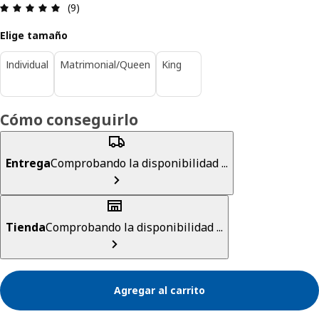
Revisión: 5 fuera de 5 estrellas. Revisiones totale
(9)
Elige tamaño
Individual
Matrimonial/Queen
King
Cómo conseguirlo
Entrega
Comprobando la disponibilidad ...
Tienda
Comprobando la disponibilidad ...
Agregar al carrito