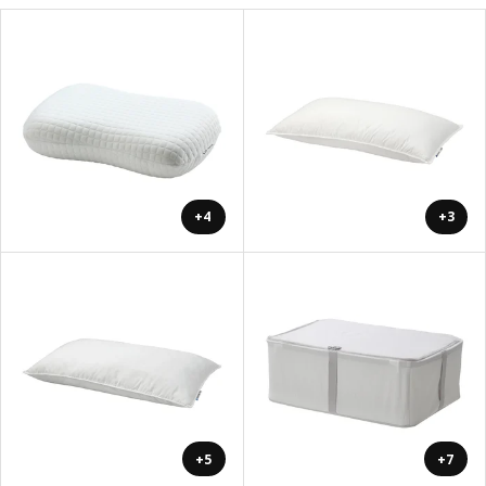
+4
+3
+5
+7