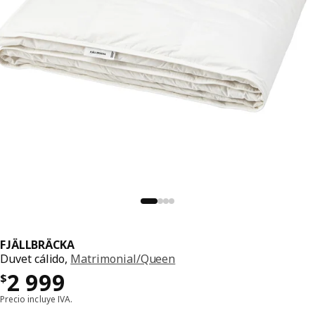
FJÄLLBRÄCKA
Duvet cálido,
Matrimonial/Queen
Precio $ 2999
2 999
$
Precio incluye IVA.