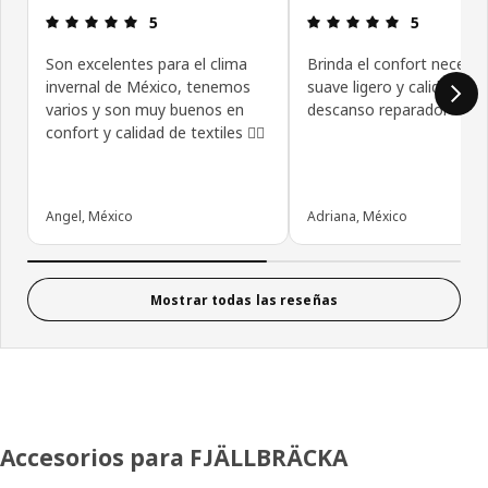
Revisión: 5 fuera de 5 estrellas.
Revisión: 5 f
5
5
Son excelentes para el clima
Brinda el confort necesar
invernal de México, tenemos
suave ligero y calido para
varios y son muy buenos en
descanso reparador
confort y calidad de textiles 👍🏼
Angel, México
Adriana, México
Mostrar todas las reseñas
Accesorios para FJÄLLBRÄCKA