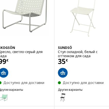
SKOGSÖN
SUNDSÖ
Кресло, светло-серый для
Стул складной, белый с
сада
оттенком для сада
Цена 99€
Цена 35€
99
35
€
€
Доступно для доставки
Доступно для доставки
Другие варианты
Другие варианты
SKOGSÖN
SUNDSÖ
Вариант: SKOGSÖN, Кресло, светло-зеленый для сада
Вариант: SUNDSÖ, Стул склад
Вариант: SUNDSÖ, Стул склад