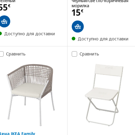
зеленый
чёрный/светло-коричневая
Цена 55€
55
морилка
€
Цена 15€
15
€
Доступно для доставки
Доступно для доставки
Сравнить
Сравнить
Цена IKEA Family