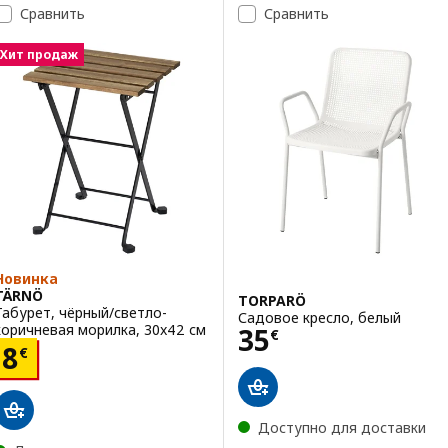
Сравнить
Сравнить
Вариант: SUNDSÖ, Стул склад
Хит продаж
Новинка
TÄRNÖ
TORPARÖ
Табурет, чёрный/светло-
Садовое кресло, белый
Цена 35€
коричневая морилка, 30x42 см
35
€
Цена 8€
8
€
Доступно для доставки