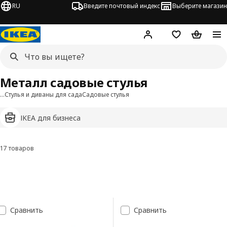
RU
Введите почтовый индекс
Выберите магазин
Hej!
Войти
Список покупо
Корзина 
Металл садовые стулья
…
Стулья и диваны для сада
Садовые стулья
IKEA для бизнеса
17 товаров
Фильтровать и сортировать
Перейти к результатам
Список результатов поиска
Сравнить
Сравнить