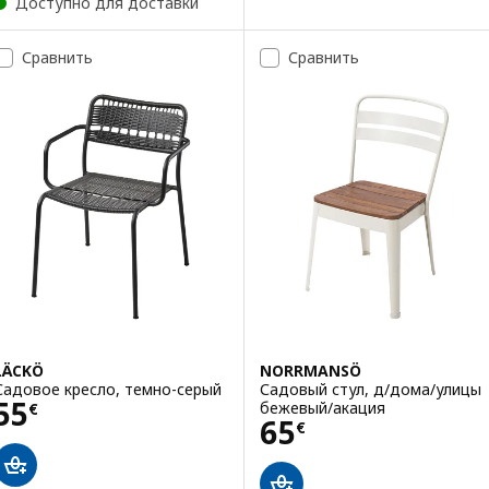
Доступно для доставки
Сравнить
Сравнить
LÄCKÖ
NORRMANSÖ
Садовое кресло, темно-серый
Садовый стул, д/дома/улицы
Цена 55€
55
бежевый/акация
€
Цена 65€
65
€