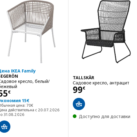
Цена IKEA Family
SEGERÖN
TALLSKÄR
Садовое кресло, белый/
Садовое кресло, антрацит
Цена 99€
бежевый
99
€
Цена 55€
55
€
Экономия 15€
Обычная цена: 70€
Обычная цена:
70
€
Цена действительна с 20.07.2026
по 31.08.2026
Доступно для доставки