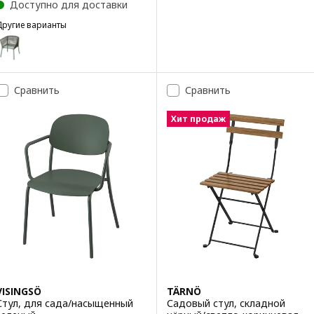
Доступно для доставки
Другие варианты
SEGERÖN
Вариант: SEGERÖN, Садовое кресло, темно-зеленый
Сравнить
Сравнить
Хит продаж
VISINGSÖ
TÄRNÖ
Стул, для сада/насыщенный
Садовый стул, складной