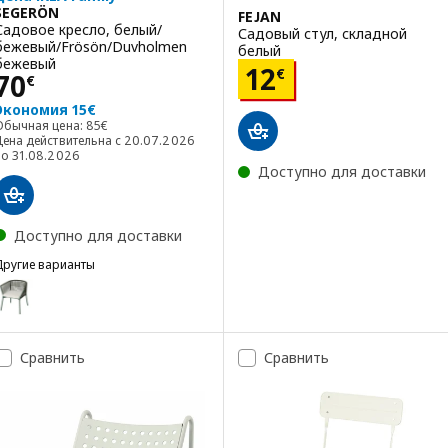
SEGERÖN
FEJAN
Садовое кресло, белый/
Садовый стул, складной
бежевый/Frösön/Duvholmen
белый
бежевый
Цена 12€
12
€
Цена 70€
70
€
Экономия 15€
Обычная цена: 85€
Обычная цена:
85
€
Цена действительна с 20.07.2026
по 31.08.2026
Доступно для доставки
Доступно для доставки
Другие варианты
SEGERÖN
Вариант: SEGERÖN, Садовое кресло, темно-зеленый/Frösön/Duv
Сравнить
Сравнить