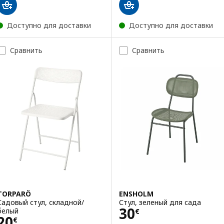
Доступно для доставки
Доступно для доставки
Сравнить
Сравнить
TORPARÖ
ENSHOLM
Садовый стул, складной/
Стул, зеленый для сада
Цена 30€
30
белый
€
Цена 20€
20
€