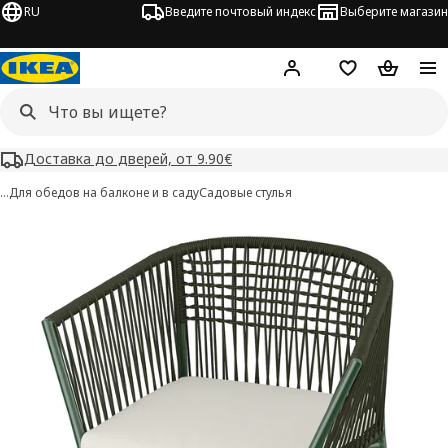
RU
Введите почтовый индекс
Выберите магазин
Hej!
Войти
Список покупо
Корзина 
Доставка до дверей, от 9.90€
…
Для обедов на балконе и в саду
Садовые стулья
SEGERÖN изображения
 изображения