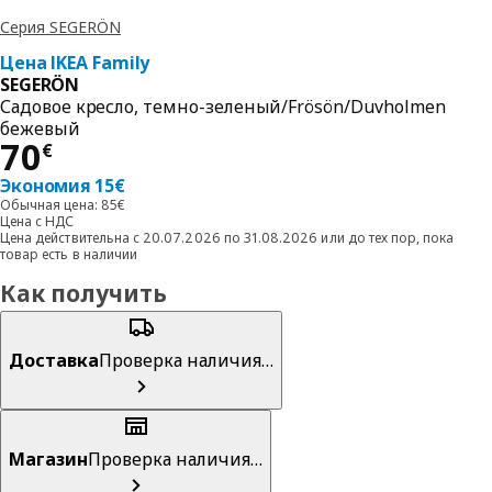
Серия SEGERÖN
Цена IKEA Family
SEGERÖN
Садовое кресло, темно-зеленый/Frösön/Duvholmen
бежевый
Цена 70€
70
€
Экономия 15€
Обычная цена: 85€
Цена с НДС
Цена действительна с 20.07.2026 по 31.08.2026 или до тех пор, пока
товар есть в наличии
Как получить
Доставка
Проверка наличия…
Магазин
Проверка наличия…