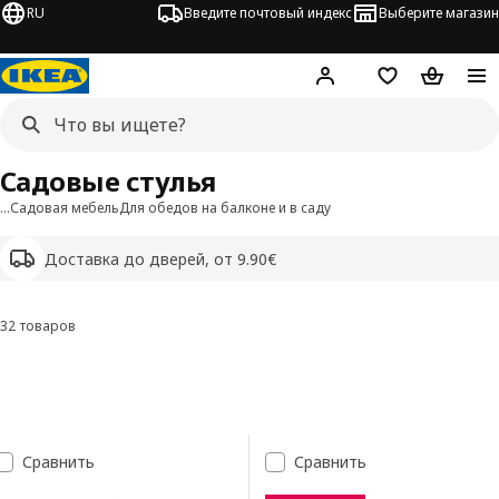
RU
Введите почтовый индекс
Выберите магазин
Hej!
Войти
Список покупо
Корзина 
Садовые стулья
…
Садовая мебель
Для обедов на балконе и в саду
Доставка до дверей, от 9.90€
32 товаров
Фильтровать и сортировать
Перейти к результатам
Список результатов поиска
Сравнить
Сравнить