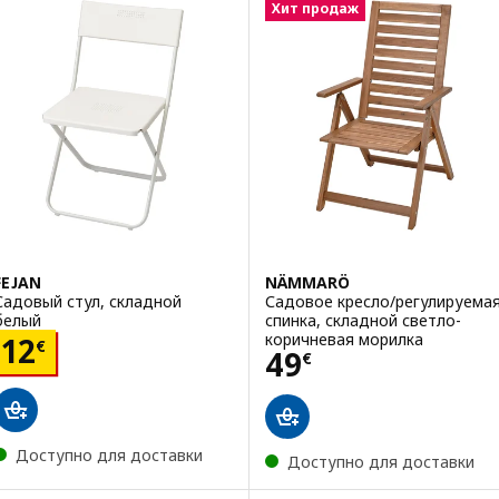
Хит продаж
FEJAN
NÄMMARÖ
Садовый стул, складной
Садовое кресло/регулируема
белый
спинка, складной светло-
коричневая морилка
Цена 12€
12
€
Цена 49€
49
€
Доступно для доставки
Доступно для доставки