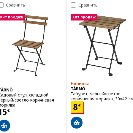
Сравнить
Сравнить
Хит продаж
Хит продаж
Новинка
TÄRNÖ
TÄRNÖ
Табурет, чёрный/светло-
Садовый стул, складной
коричневая морилка, 30x42 с
чёрный/светло-коричневая
Цена 8€
8
морилка
€
Цена 15€
15
€