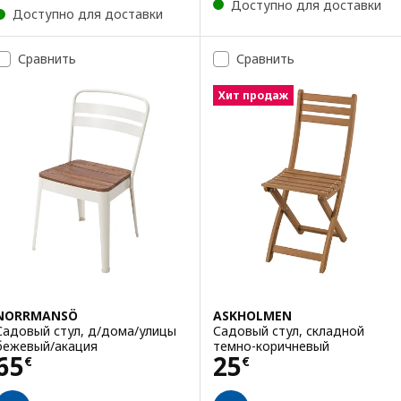
Доступно для доставки
Доступно для доставки
Сравнить
Сравнить
Хит продаж
NORRMANSÖ
ASKHOLMEN
Садовый стул, д/дома/улицы
Садовый стул, складной
бежевый/акация
темно-коричневый
Цена 65€
Цена 25€
65
25
€
€