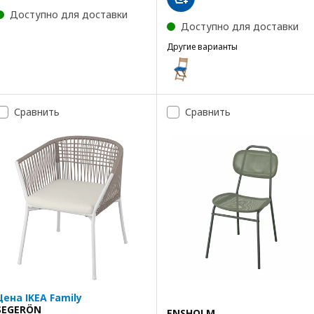
Доступно для доставки
Доступно для доставки
Другие варианты
ASKHOLMEN
Вариант: ASKHOLMEN, Садовый
Вариант: ASKHOLMEN, Садовы
Сравнить
Сравнить
Цена IKEA Family
SEGERÖN
ENSHOLM