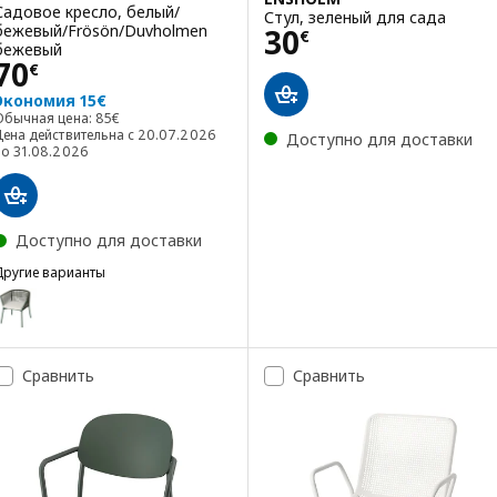
Садовое кресло, белый/
Стул, зеленый для сада
Цена 30€
бежевый/Frösön/Duvholmen
30
€
бежевый
Цена 70€
70
€
Экономия 15€
Обычная цена: 85€
Обычная цена:
85
€
Цена действительна с 20.07.2026
Доступно для доставки
по 31.08.2026
Доступно для доставки
Другие варианты
SEGERÖN
Вариант: SEGERÖN, Садовое кресло, темно-зеленый/Frösön/Duv
Сравнить
Сравнить