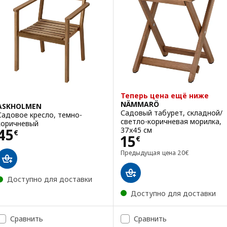
Теперь цена ещё ниже
NÄMMARÖ
ASKHOLMEN
Садовый табурет, складной/
Садовое кресло, темно-
светло-коричневая морилка,
коричневый
Цена 45€
37x45 см
45
€
Цена 15€
15
€
Предыдущая це
Предыдущая цена
20
€
Доступно для доставки
Доступно для доставки
Сравнить
Сравнить