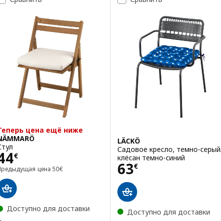
Теперь цена ещё ниже
NÄMMARÖ
LÄCKÖ
Стул
Садовое кресло, темно-серый
Цена 44€
44
€
клёсан темно-синий
Цена 63€
63
€
Предыдущая цена 50€
Предыдущая цена
50
€
Доступно для доставки
Доступно для доставки