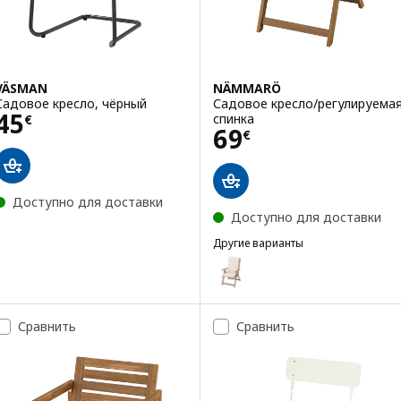
VÄSMAN
NÄMMARÖ
Садовое кресло, чёрный
Садовое кресло/регулируема
Цена 45€
45
спинка
€
Цена 69€
69
€
Доступно для доставки
Доступно для доставки
Другие варианты
NÄMMARÖ
Вариант: NÄMMARÖ, Садовое 
Сравнить
Сравнить