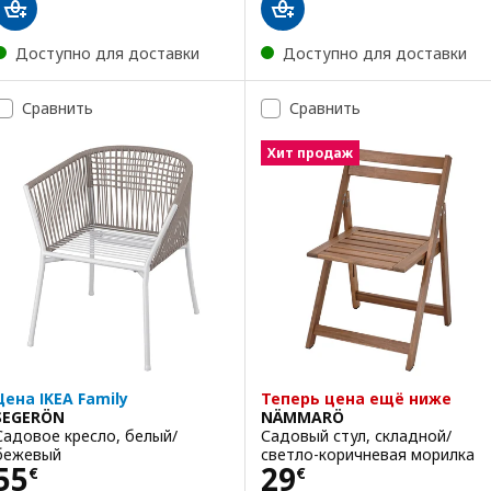
Доступно для доставки
Доступно для доставки
Сравнить
Сравнить
Хит продаж
Цена IKEA Family
Теперь цена ещё ниже
SEGERÖN
NÄMMARÖ
Садовое кресло, белый/
Садовый стул, складной/
бежевый
светло-коричневая морилка
Цена 55€
Цена 29€
55
29
€
€