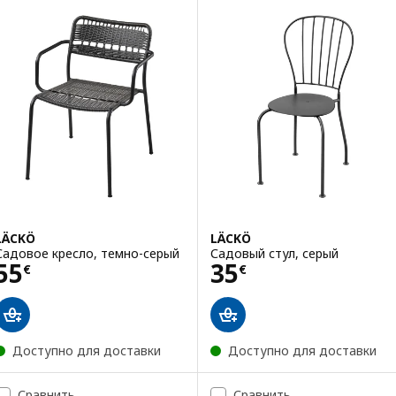
LÄCKÖ
LÄCKÖ
Садовое кресло, темно-серый
Садовый стул, серый
Цена 55€
Цена 35€
55
35
€
€
Доступно для доставки
Доступно для доставки
Сравнить
Сравнить