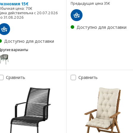
Предыдущая цен
Экономия 15€
Предыдущая цена
35
€
Обычная цена: 70€
Обычная цена:
70
€
Цена действительна с 20.07.2026
по 31.08.2026
Доступно для доставки
Доступно для доставки
Другие варианты
SEGERÖN
Вариант: SEGERÖN, Садовое кресло, темно-зеленый
Сравнить
Сравнить