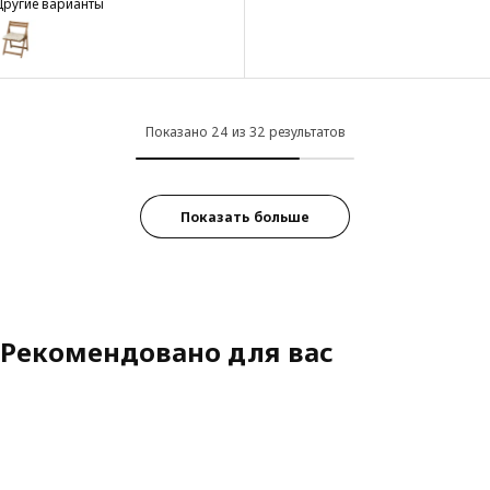
Другие варианты
NÄMMARÖ
Вариант: NÄMMARÖ, Стул
Показано 24 из 32 результатов
Показать больше
Рекомендовано для вас