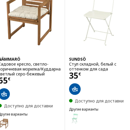
NÄMMARÖ
SUNDSÖ
Садовое кресло, светло-
Стул складной, белый с
коричневая морилка/Куддарна
оттенком для сада
Цена 35€
35
светлый серо-бежевый
€
Цена 65€
65
€
Доступно для доставки
Доступно для доставки
Другие варианты
Другие варианты
SUNDSÖ
Вариант: SUNDSÖ, Стул склад
NÄMMARÖ
Вариант: NÄMMARÖ, Садовое кресло
Вариант: SUNDSÖ, Стул склад