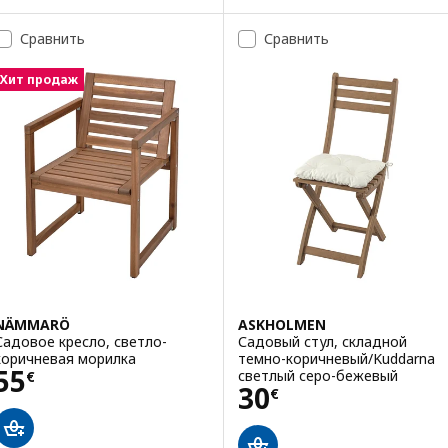
Вариант: SUNDSÖ, Стул склад
Сравнить
Сравнить
Хит продаж
NÄMMARÖ
ASKHOLMEN
Садовое кресло, светло-
Садовый стул, складной
коричневая морилка
темно-коричневый/Kuddarna
Цена 55€
55
светлый серо-бежевый
€
Цена 30€
30
€