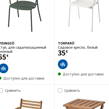
VISINGSÖ
TORPARÖ
Стул, для сада/насыщенный
Садовое кресло, белый
Цена 35€
35
зеленый
€
Цена 55€
55
€
Доступно для доставки
Доступно для доставки
Сравнить
Сравнить